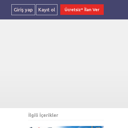
Giriş yap
Kayıt ol
Ücretsiz* İlan Ver
İlgili İçerikler