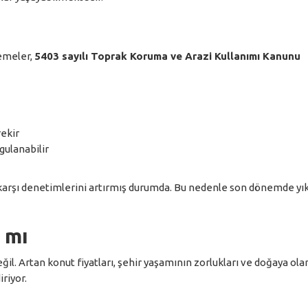
lemeler,
5403 sayılı Toprak Koruma ve Arazi Kullanımı Kanunu
rekir
gulanabilir
a karşı denetimlerini artırmış durumda. Bu nedenle son dönemde yı
 mı
l. Artan konut fiyatları, şehir yaşamının zorlukları ve doğaya ola
riyor.