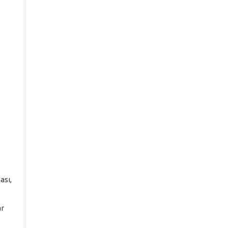
ası,
ar