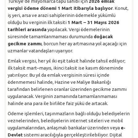
Türkiye’de milyonlarca tapu sahibi için
2026 emlak
vergisi ödeme dönemi 1 Mart itibarıyla başlıyor
. Konut,
iş yeri, arsa ve arazi sahiplerinin ödemekle yükümlü
olduğu bu verginin ilk taksiti
1 Mart – 31 Mayıs 2026
tarihleri arasında
yapılacak. Vergi ödemelerinin
süresinde tamamlanmaması durumunda
doğacak
gecikme zammı
, borcun her ay artmasına yol açacağı için
uzmanlar vatandaşları uyarıyor.
Emlak vergisi, her yıl iki eşit taksit halinde tahsil ediliyor;
ilk taksit mart–mayıs, ikinci taksit ise kasım döneminde
yatırılıyor. Bu yıl da emlak vergisinin süresi içinde
ödenmemesi halinde, Hazine ve Maliye Bakanlığı
tarafından belirlenen oranlar üzerinden gecikme zammı
uygulanacak. Verginin zamanında tamamlanmaması
halinde ana para ile birlikte faiz yükü de artacak.
Ödeme işlemleri, taşınmazların bağlı olduğu belediyelerin
veznelerinden, belediyelerin internet siteleri ve mobil
uygulamalarından, anlaşmalı bankalar üzerinden veya
e-
Devlet
sistemi aracılığıyla gerçekleştirilebiliyor. Dijital