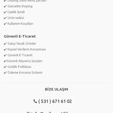
✔️ Doping Satın Alma Şartları
✔️ Güncelim Doping
✔️ Üyelik İptali
✔️ Ürün iadesi
✔️ Kullanım Koşulları
Güvenli E-Ticaret
✔️ Satışı Yasak Ürünler
✔️ Kişisel Verilerin Korunması
✔️ Güvenli E-Ticaret
✔️Güvenli Alışveriş İpuçları
✔️ Gizlilik Politikası
✔️ Ödeme Koruma Sistemi
BİZE ULAŞIN
( 531 ) 671 61 02