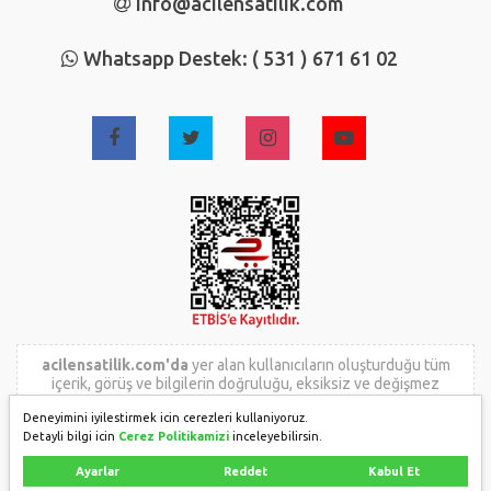
info@acilensatilik.com
Whatsapp Destek: ( 531 ) 671 61 02
acilensatilik.com'da
yer alan kullanıcıların oluşturduğu tüm
içerik, görüş ve bilgilerin doğruluğu, eksiksiz ve değişmez
olduğu, yayınlanması ile ilgili yasal yükümlülükler içeriği
Deneyimini iyilestirmek icin cerezleri kullaniyoruz.
oluşturan kullanıcıya aittir. Bu içeriğin, görüş ve bilgilerin
Detayli bilgi icin
Cerez Politikamizi
inceleyebilirsin.
yanlışlık, eksiklik veya yasalarla düzenlenmiş kurallara
aykırılığından
acilensatilik.com
hiçbir şekilde sorumlu değildir.
Ayarlar
Reddet
Kabul Et
Sorularınız için ilan sahibi ile irtibata geçebilirsiniz.