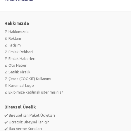
Hakkımızda
☑️ Hakkımızda
☑️ Reklam
☑️ İletişim
☑️ Emlak Rehberi
☑️ Emlak Haberleri
☑️ Oto Haber
☑️ Satılık Kiralık
☑️ Çerez (COOKIE) Kullanımı
☑️ Kurumsal Logo
☑️ Ekibimize katılmak ister misiniz?
Bireysel Üyelik
✔️ Bireysel ilan Paket Ücretleri
✔️ Ücretsiz Bireysel ilan gir
✔️ İlan Verme Kuralları