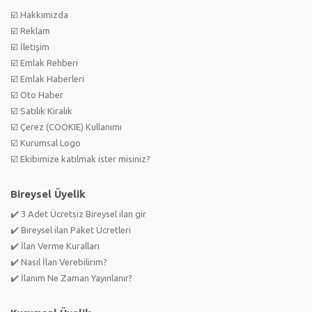
☑️ Hakkımızda
☑️ Reklam
☑️ İletişim
☑️ Emlak Rehberi
☑️ Emlak Haberleri
☑️ Oto Haber
☑️ Satılık Kiralık
☑️ Çerez (COOKIE) Kullanımı
☑️ Kurumsal Logo
☑️ Ekibimize katılmak ister misiniz?
Bireysel Üyelik
✔️ 3 Adet Ücretsiz Bireysel ilan gir
✔️ Bireysel ilan Paket Ücretleri
✔️ İlan Verme Kuralları
✔️ Nasıl İlan Verebilirim?
✔️ İlanım Ne Zaman Yayınlanır?