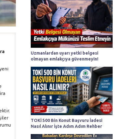
ra
Uzmanlardan uyarı yetki belgesi
olmayan emlakçıya güvenmeyin!
yeni
e
ira
ktir.
iler
TOKİ 500 Bin Konut Başvuru İadesi
durumu
Nasıl Alınır İşte Adım Adım Rehber