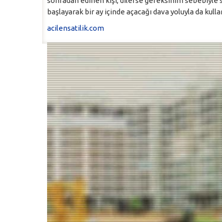
sonradan edinen kişi, dilerse gereksinim sebebiyle
başlayarak bir ay içinde açacağı dava yoluyla da kullan
acilensatilik.com