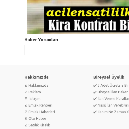
Haber Yorumları
Hakkımızda
Bireysel Üyelik
☑️ Hakkımızda
✔️ 3 Adet Ücretsiz Bir
☑️ Reklam
✔️ Bireysel ilan Paket 
☑️ İletişim
✔️ İlan Verme Kurallar
☑️ Emlak Rehberi
✔️ Nasıl İlan Verebilir
☑️ Emlak Haberleri
✔️ İlanım Ne Zaman Ya
☑️ Oto Haber
☑️ Satılık Kiralık