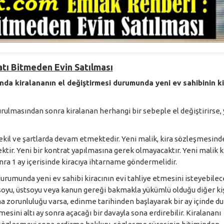
atı Bitmeden Evin Satılması
da kiralananın el değiştirmesi durumunda yeni ev sahibinin ki
rulmasından sonra kiralanan herhangi bir sebeple el değiştirirse, 
şekil ve şartlarda devam etmektedir. Yeni malik, kira sözleşmesind
ktir. Yeni bir kontrat yapılmasına gerek olmayacaktır. Yeni malik k
a 1 ay içerisinde kiracıya ihtarname göndermelidir.
urumunda yeni ev sahibi kiracının evi tahliye etmesini isteyebilece
ltsoyu, üstsoyu veya kanun gereği bakmakla yükümlü olduğu diğer kiş
ma zorunluluğu varsa, edinme tarihinden başlayarak bir ay içinde 
mesini altı ay sonra açacağı bir davayla sona erdirebilir. Kiralananı