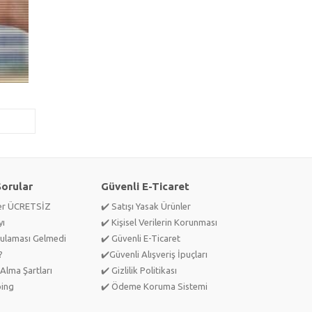
Sorular
Güvenli E-Ticaret
ler ÜCRETSİZ
✔️ Satışı Yasak Ürünler
yı
✔️ Kişisel Verilerin Korunması
ulaması Gelmedi
✔️ Güvenli E-Ticaret
?
✔️Güvenli Alışveriş İpuçları
Alma Şartları
✔️ Gizlilik Politikası
ping
✔️ Ödeme Koruma Sistemi