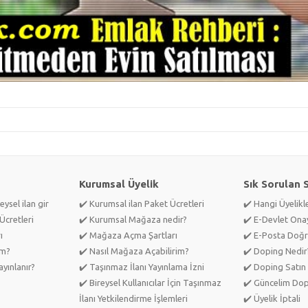
Kurumsal Üyelik
Sık Sorulan 
eysel ilan gir
✔️ Kurumsal ilan Paket Ücretleri
✔️ Hangi Üyelik
Ücretleri
✔️ Kurumsal Mağaza nedir?
✔️ E-Devlet Ona
ı
✔️ Mağaza Açma Şartları
✔️ E-Posta Doğr
im?
✔️ Nasıl Mağaza Açabilirim?
✔️ Doping Nedir
yınlanır?
✔️ Taşınmaz İlanı Yayınlama İzni
✔️ Doping Satın 
✔️ Bireysel Kullanıcılar İçin Taşınmaz
✔️ Güncelim Do
İlanı Yetkilendirme İşlemleri
✔️ Üyelik İptali