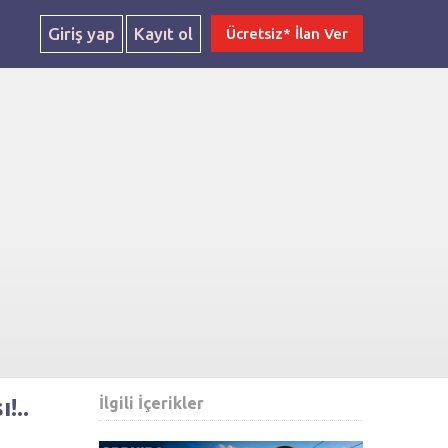
Giriş yap
Kayıt ol
Ücretsiz* İlan Ver
!..
İlgili İçerikler