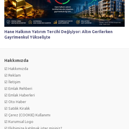
Hane Halkının Yatırım Tercihi Değişiyor: Altın Gerilerken
Gayrimenkul Yükselişte
Hakkımızda
☑️ Hakkımızda
☑️ Reklam
☑️ İletişim
☑️ Emlak Rehberi
☑️ Emlak Haberleri
☑️ Oto Haber
☑️ Satılık Kiralık
☑️ Çerez (COOKIE) Kullanımı
☑️ Kurumsal Logo
☑️ Ekibimize katılmak ister misiniz?