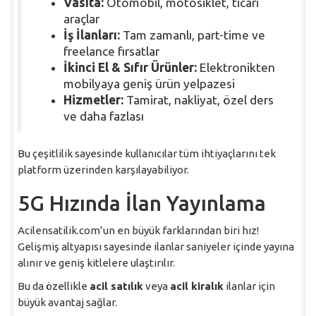
Vasıta:
Otomobil, motosiklet, ticari
araçlar
İş İlanları:
Tam zamanlı, part-time ve
freelance fırsatlar
İkinci El & Sıfır Ürünler:
Elektronikten
mobilyaya geniş ürün yelpazesi
Hizmetler:
Tamirat, nakliyat, özel ders
ve daha fazlası
Bu çeşitlilik sayesinde kullanıcılar tüm ihtiyaçlarını tek
platform üzerinden karşılayabiliyor.
5G Hızında İlan Yayınlama
Acilensatilik.com’un en büyük farklarından biri hız!
Gelişmiş altyapısı sayesinde ilanlar saniyeler içinde yayına
alınır ve geniş kitlelere ulaştırılır.
Bu da özellikle
acil satılık
veya
acil kiralık
ilanlar için
büyük avantaj sağlar.