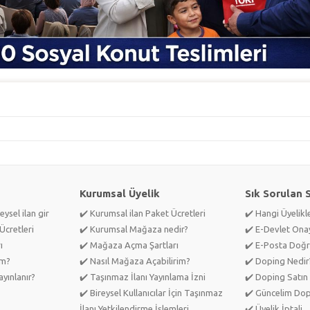
Kurumsal Üyelik
Sık Sorulan 
eysel ilan gir
✔️ Kurumsal ilan Paket Ücretleri
✔️ Hangi Üyelik
Ücretleri
✔️ Kurumsal Mağaza nedir?
✔️ E-Devlet Ona
ı
✔️ Mağaza Açma Şartları
✔️ E-Posta Doğr
im?
✔️ Nasıl Mağaza Açabilirim?
✔️ Doping Nedir
yınlanır?
✔️ Taşınmaz İlanı Yayınlama İzni
✔️ Doping Satın 
✔️ Bireysel Kullanıcılar İçin Taşınmaz
✔️ Güncelim Do
İlanı Yetkilendirme İşlemleri
✔️ Üyelik İptali