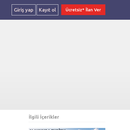
Giriş yap
Kayıt ol
Ücretsiz* İlan Ver
İlgili İçerikler