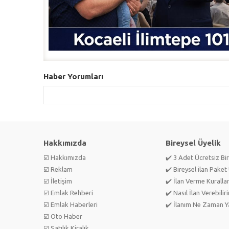
Haber Yorumları
Hakkımızda
Bireysel Üyelik
☑️ Hakkımızda
✔️ 3 Adet Ücretsiz Bir
☑️ Reklam
✔️ Bireysel ilan Paket 
☑️ İletişim
✔️ İlan Verme Kurallar
☑️ Emlak Rehberi
✔️ Nasıl İlan Verebilir
☑️ Emlak Haberleri
✔️ İlanım Ne Zaman Ya
☑️ Oto Haber
☑️ Satılık Kiralık