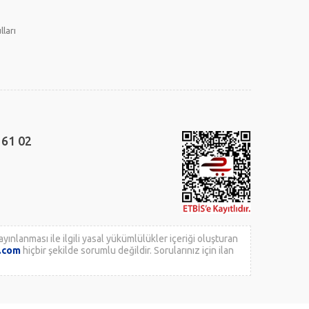
lları
 61 02
yınlanması ile ilgili yasal yükümlülükler içeriği oluşturan
k.com
hiçbir şekilde sorumlu değildir. Sorularınız için ilan