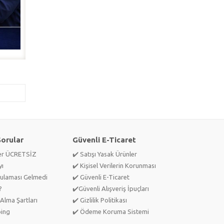
Sorular
Güvenli E-Ticaret
ler ÜCRETSİZ
✔️ Satışı Yasak Ürünler
yı
✔️ Kişisel Verilerin Korunması
ulaması Gelmedi
✔️ Güvenli E-Ticaret
?
✔️Güvenli Alışveriş İpuçları
Alma Şartları
✔️ Gizlilik Politikası
ping
✔️ Ödeme Koruma Sistemi