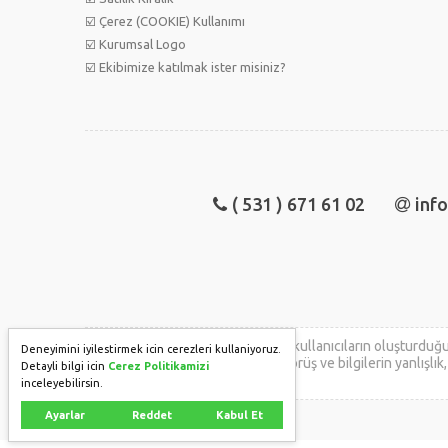
☑️ Çerez (COOKIE) Kullanımı
☑️ Kurumsal Logo
☑️ Ekibimize katılmak ister misiniz?
( 531 ) 671 61 02
inf
acilensatilik.com'da
yer alan kullanıcıların oluşturduğu
Deneyimini iyilestirmek icin cerezleri kullaniyoruz.
kullanıcıya aittir. Bu içeriğin, görüş ve bilgilerin yanlış
Detayli bilgi icin
Cerez Politikamizi
inceleyebilirsin.
Ayarlar
Reddet
Kabul Et