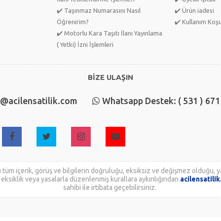
✔️ Taşınmaz Numarasını Nasıl
✔️ Ürün iadesi
Öğrenirim?
✔️ Kullanım Koşu
✔️ Motorlu Kara Taşıtı İlanı Yayınlama
( Yetki) İzni İşlemleri
BİZE ULAŞIN
o@acilensatilik.com
Whatsapp Destek: ( 531 ) 671
 tüm içerik, görüş ve bilgilerin doğruluğu, eksiksiz ve değişmez olduğu, ya
lık, eksiklik veya yasalarla düzenlenmiş kurallara aykırılığından
acilensatili
sahibi ile irtibata geçebilirsiniz.