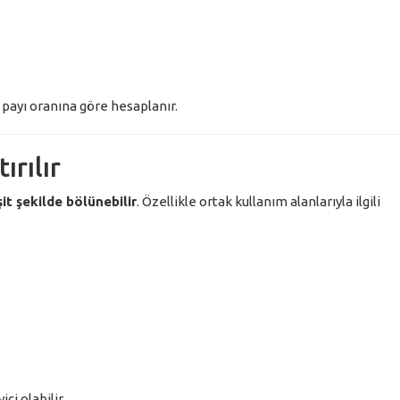
payı oranına göre hesaplanır.
ırılır
şit şekilde bölünebilir
. Özellikle ortak kullanım alanlarıyla ilgili
i olabilir.