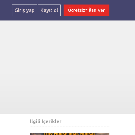
Giriş yap
Kayıt ol
Ücretsiz* İlan Ver
İlgili İçerikler