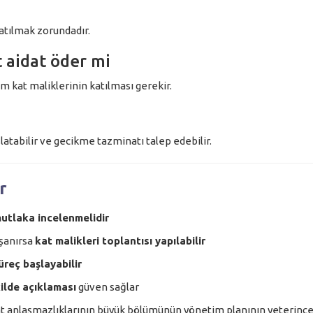
katılmak zorundadır.
 aidat öder mi
m kat maliklerinin katılması gerekir.
tabilir ve gecikme tazminatı talep edebilir.
r
utlaka incelenmelidir
şanırsa
kat malikleri toplantısı yapılabilir
üreç başlayabilir
ilde açıklaması
güven sağlar
t anlaşmazlıklarının büyük bölümünün yönetim planının yeterinc