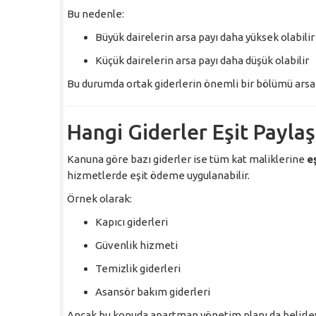
Bu nedenle:
Büyük dairelerin arsa payı daha yüksek olabilir
Küçük dairelerin arsa payı daha düşük olabilir
Bu durumda ortak giderlerin önemli bir bölümü arsa 
Hangi Giderler Eşit Paylaşt
Kanuna göre bazı giderler ise tüm kat maliklerine
e
hizmetlerde eşit ödeme uygulanabilir.
Örnek olarak:
Kapıcı giderleri
Güvenlik hizmeti
Temizlik giderleri
Asansör bakım giderleri
Ancak bu konuda apartman yönetim planı da belirleyic