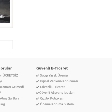
Sorular
Güvenli E-Ticaret
ler ÜCRETSİZ
✔️ Satışı Yasak Ürünler
yı
✔️ Kişisel Verilerin Korunması
ulaması Gelmedi
✔️ Güvenli E-Ticaret
?
✔️Güvenli Alışveriş İpuçları
Alma Şartları
✔️ Gizlilik Politikası
ping
✔️ Ödeme Koruma Sistemi