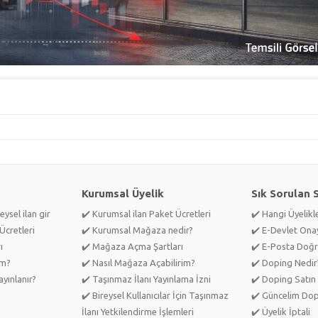
Kurumsal Üyelik
Sık Sorulan 
eysel ilan gir
✔️ Kurumsal ilan Paket Ücretleri
✔️ Hangi Üyelik
Ücretleri
✔️ Kurumsal Mağaza nedir?
✔️ E-Devlet Ona
ı
✔️ Mağaza Açma Şartları
✔️ E-Posta Doğr
im?
✔️ Nasıl Mağaza Açabilirim?
✔️ Doping Nedir
yınlanır?
✔️ Taşınmaz İlanı Yayınlama İzni
✔️ Doping Satın 
✔️ Bireysel Kullanıcılar İçin Taşınmaz
✔️ Güncelim Do
İlanı Yetkilendirme İşlemleri
✔️ Üyelik İptali