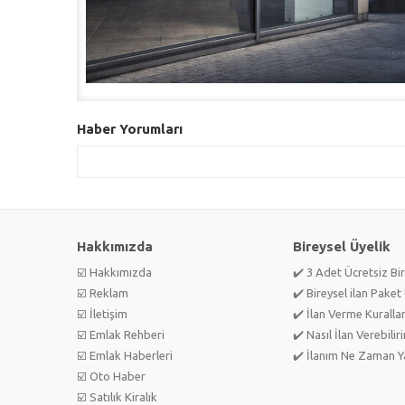
Haber Yorumları
Hakkımızda
Bireysel Üyelik
☑️ Hakkımızda
✔️ 3 Adet Ücretsiz Bir
☑️ Reklam
✔️ Bireysel ilan Paket 
☑️ İletişim
✔️ İlan Verme Kurallar
☑️ Emlak Rehberi
✔️ Nasıl İlan Verebilir
☑️ Emlak Haberleri
✔️ İlanım Ne Zaman Ya
☑️ Oto Haber
☑️ Satılık Kiralık