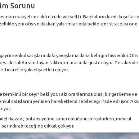
şim Sorunu
ansman maliyetini ciddi ölçüde yükseltti. Bankaların kredi koşulları
zellikle yeni ofis ve dükkan yatırımlarında bekle-gör stratejisi öne
 gayrimenkul satışlarındaki yavaşlama daha belirgin hissedildi. Ofis
esi de talebi sınırlayan faktörler arasında gösteriliyor. Perakende
e-ticaretin yükselişi etkili oluyor.
 temkinli bir seyir bekliyor. Faiz oranlarında olası bir gerileme ve
kul satışlarını yeniden hareketlendirebileceği ifade ediliyor. Aks
iyor.
 vadeli kazanç potansiyeline sahip olduğunu vurgularken, mevcut
r barındırabileceğine dikkat çekiyor.