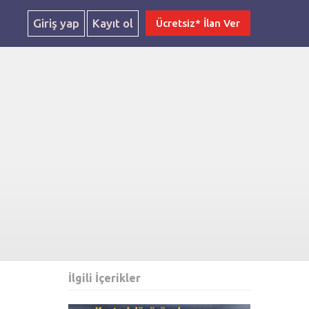
Giriş yap
Kayıt ol
Ücretsiz* İlan Ver
İlgili İçerikler