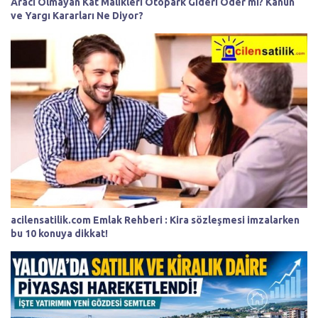
Aracı Olmayan Kat Malikleri Otopark Gideri Öder mi? Kanun
ve Yargı Kararları Ne Diyor?
acilensatilik.com Emlak Rehberi : Kira sözleşmesi imzalarken
bu 10 konuya dikkat!