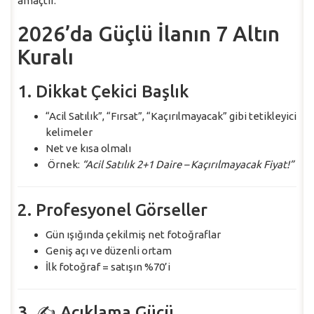
amaçtır.
2026’da Güçlü İlanın 7 Altın
Kuralı
1. Dikkat Çekici Başlık
“Acil Satılık”, “Fırsat”, “Kaçırılmayacak” gibi tetikleyici
kelimeler
Net ve kısa olmalı
Örnek:
“Acil Satılık 2+1 Daire – Kaçırılmayacak Fiyat!”
2. Profesyonel Görseller
Gün ışığında çekilmiş net fotoğraflar
Geniş açı ve düzenli ortam
İlk fotoğraf = satışın %70’i
3. ✍️ Açıklama Gücü