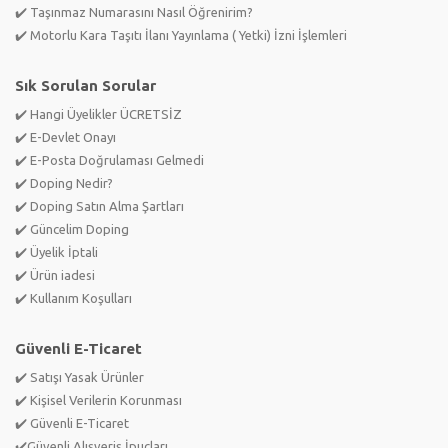
✔️ Taşınmaz Numarasını Nasıl Öğrenirim?
✔️ Motorlu Kara Taşıtı İlanı Yayınlama ( Yetki) İzni İşlemleri
Sık Sorulan Sorular
✔️ Hangi Üyelikler ÜCRETSİZ
✔️ E-Devlet Onayı
✔️ E-Posta Doğrulaması Gelmedi
✔️ Doping Nedir?
✔️ Doping Satın Alma Şartları
✔️ Güncelim Doping
✔️ Üyelik İptali
✔️ Ürün iadesi
✔️ Kullanım Koşulları
Güvenli E-Ticaret
✔️ Satışı Yasak Ürünler
✔️ Kişisel Verilerin Korunması
✔️ Güvenli E-Ticaret
✔️Güvenli Alışveriş İpuçları