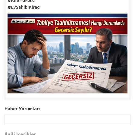
#KiraHukuku
#EvSahibiKiracı
Haber Yorumları
İlgili İçerikler