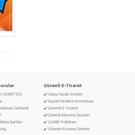
Sorular
Güvenli E-Ticaret
ler ÜCRETSİZ
✔️ Satışı Yasak Ürünler
yı
✔️ Kişisel Verilerin Korunması
ulaması Gelmedi
✔️ Güvenli E-Ticaret
?
✔️Güvenli Alışveriş İpuçları
Alma Şartları
✔️ Gizlilik Politikası
ping
✔️ Ödeme Koruma Sistemi