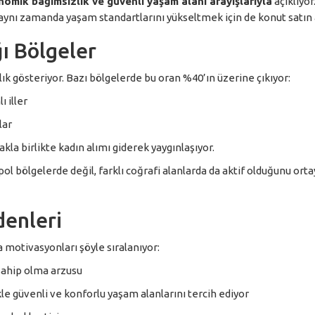
onomik bağımsızlık ve güvenli yaşam alanı arayışlarıyla
açıklıyor
l, aynı zamanda yaşam standartlarını yükseltmek için de konut satın a
ğı Bölgeler
ılık gösteriyor. Bazı bölgelerde bu oran %40’ın üzerine çıkıyor:
 iller
lar
kla birlikte kadın alımı giderek yaygınlaşıyor.
ol bölgelerde değil, farklı coğrafi alanlarda da aktif olduğunu orta
denleri
 motivasyonları şöyle sıralanıyor:
sahip olma arzusu
le güvenli ve konforlu yaşam alanlarını tercih ediyor