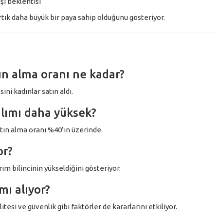
şı beklentisi
rtık daha büyük bir paya sahip olduğunu gösteriyor.
ın alma oranı ne kadar?
ini kadınlar satın aldı.
alımı daha yüksek?
atın alma oranı %40’ın üzerinde.
or?
ım bilincinin yükseldiğini gösteriyor.
mı alıyor?
esi ve güvenlik gibi faktörler de kararlarını etkiliyor.