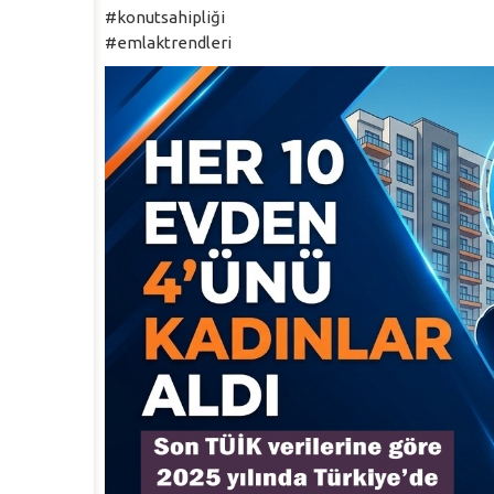
#konutsahipliği
#emlaktrendleri