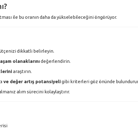
mı?
ması ile bu oranın daha da yükselebileceğini öngörüyor.
tçenizi dikkatli belirleyin.
yaşam olanaklarını
değerlendirin.
lerini
araştırın.
ı ve değer artış potansiyeli
gibi kriterleri göz önünde bulunduru
anız alım sürecini kolaylaştırır.
risi