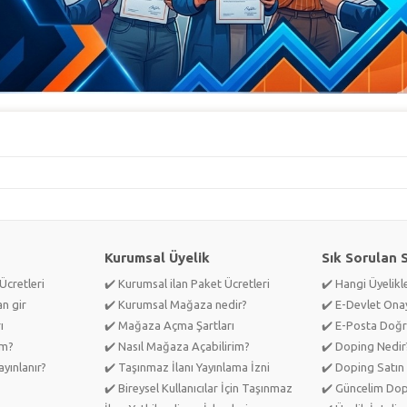
Kurumsal Üyelik
Sık Sorulan 
Ücretleri
✔️ Kurumsal ilan Paket Ücretleri
✔️ Hangi Üyelik
an gir
✔️ Kurumsal Mağaza nedir?
✔️ E-Devlet Ona
ı
✔️ Mağaza Açma Şartları
✔️ E-Posta Doğr
im?
✔️ Nasıl Mağaza Açabilirim?
✔️ Doping Nedir
yınlanır?
✔️ Taşınmaz İlanı Yayınlama İzni
✔️ Doping Satın 
✔️ Bireysel Kullanıcılar İçin Taşınmaz
✔️ Güncelim Do