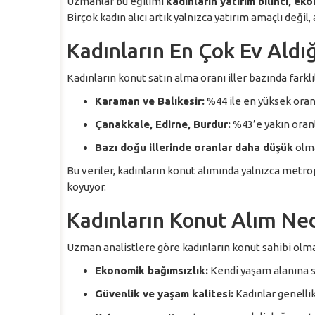
Uzmanlar bu eğilimi
kadınların yatırım bilinci, ek
Birçok kadın alıcı artık yalnızca yatırım amaçlı deği
Kadınların En Çok Ev Aldı
Kadınların konut satın alma oranı iller bazında farkl
Karaman ve Balıkesir:
%44 ile en yüksek oranlı
Çanakkale, Edirne, Burdur:
%43’e yakın oran
Bazı doğu illerinde oranlar daha düşük
olma
Bu veriler, kadınların konut alımında yalnızca metrop
koyuyor.
Kadınların Konut Alım Ne
Uzman analistlere göre kadınların konut sahibi olma
Ekonomik bağımsızlık:
Kendi yaşam alanına 
Güvenlik ve yaşam kalitesi:
Kadınlar genellik