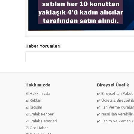
Haber Yorumları
Hakkımızda
Bireysel Üyelik
☑️ Hakkımızda
✔️ Bireysel ilan Paket 
☑️ Reklam
✔️ Ücretsiz Bireysel il
☑️ İletişim
✔️ İlan Verme Kurallar
☑️ Emlak Rehberi
✔️ Nasıl İlan Verebilir
☑️ Emlak Haberleri
✔️ İlanım Ne Zaman Ya
☑️ Oto Haber