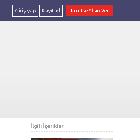
Giriş yap
Kayıt ol
Ücretsiz* İlan Ver
İlgili İçerikler