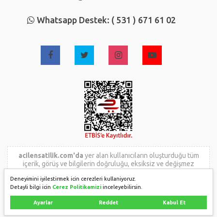
Whatsapp Destek: ( 531 ) 671 61 02
acilensatilik.com'da
yer alan kullanıcıların oluşturduğu tüm
içerik, görüş ve bilgilerin doğruluğu, eksiksiz ve değişmez
olduğu, yayınlanması ile ilgili yasal yükümlülükler içeriği
Deneyimini iyilestirmek icin cerezleri kullaniyoruz.
oluşturan kullanıcıya aittir. Bu içeriğin, görüş ve bilgilerin
Detayli bilgi icin
Cerez Politikamizi
inceleyebilirsin.
yanlışlık, eksiklik veya yasalarla düzenlenmiş kurallara
aykırılığından
acilensatilik.com
hiçbir şekilde sorumlu değildir.
Ayarlar
Reddet
Kabul Et
Sorularınız için ilan sahibi ile irtibata geçebilirsiniz.