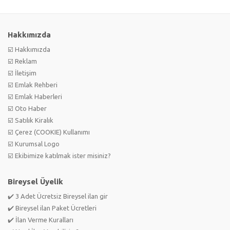
Hakkımızda
☑️ Hakkımızda
☑️ Reklam
☑️ İletişim
☑️ Emlak Rehberi
☑️ Emlak Haberleri
☑️ Oto Haber
☑️ Satılık Kiralık
☑️ Çerez (COOKIE) Kullanımı
☑️ Kurumsal Logo
☑️ Ekibimize katılmak ister misiniz?
Bireysel Üyelik
✔️ 3 Adet Ücretsiz Bireysel ilan gir
✔️ Bireysel ilan Paket Ücretleri
✔️ İlan Verme Kuralları