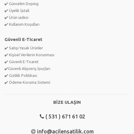
✔️ Güncelim Doping
✔️ Üyelik İptali
✔️ Ürün iadesi
✔️ Kullanım Koşulları
Güvenli E-Ticaret
✔️ Satışı Yasak Ürünler
✔️ Kişisel Verilerin Korunması
✔️ Güvenli E-Ticaret
✔️Güvenli Alışveriş İpuçları
✔️ Gizlilik Politikası
✔️ Ödeme Koruma Sistemi
BİZE ULAŞIN
( 531 ) 671 61 02
info@acilensatilik.com