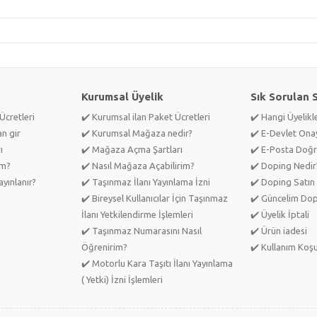
Kurumsal Üyelik
Sık Sorulan 
Ücretleri
✔️ Kurumsal ilan Paket Ücretleri
✔️ Hangi Üyelik
an gir
✔️ Kurumsal Mağaza nedir?
✔️ E-Devlet Ona
ı
✔️ Mağaza Açma Şartları
✔️ E-Posta Doğr
im?
✔️ Nasıl Mağaza Açabilirim?
✔️ Doping Nedir
yınlanır?
✔️ Taşınmaz İlanı Yayınlama İzni
✔️ Doping Satın 
✔️ Bireysel Kullanıcılar İçin Taşınmaz
✔️ Güncelim Do
İlanı Yetkilendirme İşlemleri
✔️ Üyelik İptali
✔️ Taşınmaz Numarasını Nasıl
✔️ Ürün iadesi
Öğrenirim?
✔️ Kullanım Koşu
✔️ Motorlu Kara Taşıtı İlanı Yayınlama
( Yetki) İzni İşlemleri