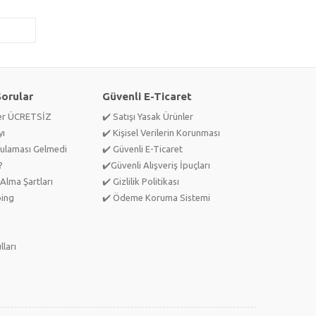
Sorular
Güvenli E-Ticaret
ler ÜCRETSİZ
✔️ Satışı Yasak Ürünler
yı
✔️ Kişisel Verilerin Korunması
ulaması Gelmedi
✔️ Güvenli E-Ticaret
?
✔️Güvenli Alışveriş İpuçları
Alma Şartları
✔️ Gizlilik Politikası
ping
✔️ Ödeme Koruma Sistemi
lları