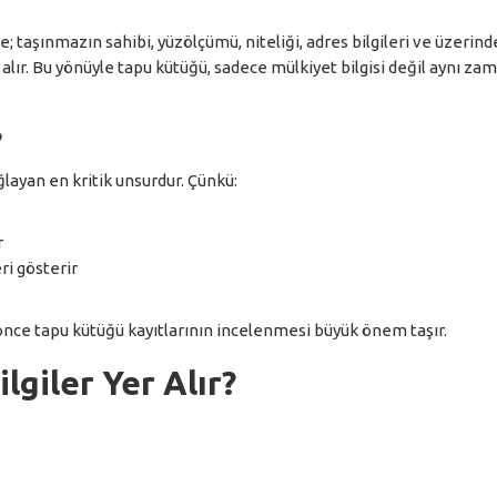
e; taşınmazın sahibi, yüzölçümü, niteliği, adres bilgileri ve üzerind
r alır. Bu yönüyle tapu kütüğü, sadece mülkiyet bilgisi değil aynı za
?
layan en kritik unsurdur. Çünkü:
r
i gösterir
nce tapu kütüğü kayıtlarının incelenmesi büyük önem taşır.
giler Yer Alır?