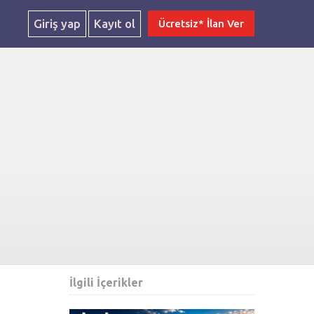
Giriş yap
Kayıt ol
Ücretsiz* İlan Ver
İlgili İçerikler