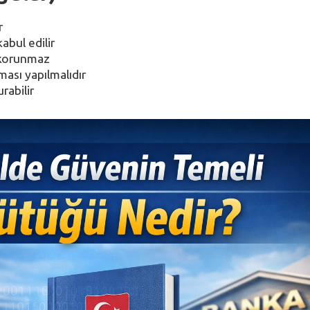
r
abul edilir
 korunmaz
ası yapılmalıdır
rabilir