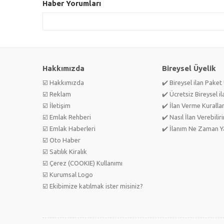
Haber Yorumları
Hakkımızda
Bireysel Üyelik
☑️ Hakkımızda
✔️ Bireysel ilan Paket 
☑️ Reklam
✔️ Ücretsiz Bireysel il
☑️ İletişim
✔️ İlan Verme Kurallar
☑️ Emlak Rehberi
✔️ Nasıl İlan Verebilir
☑️ Emlak Haberleri
✔️ İlanım Ne Zaman Ya
☑️ Oto Haber
☑️ Satılık Kiralık
☑️ Çerez (COOKIE) Kullanımı
☑️ Kurumsal Logo
☑️ Ekibimize katılmak ister misiniz?