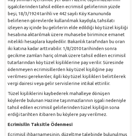
işgalcilerinden tahsil edilen ecrimisil gelirlerinin yüzde
beşi, 18/3/1924 tarihli ve 442 sayılı Köy Kanununda
belirlenen görevlerde kullanılmak kaydıyla, tahsilatı
izleyen ay içinde bu gelirlerin elde edildiği köy tüzel kişiliği
hesabına aktarılmak üzere muhasebe birimince emanet
nitelikli hesaplara kaydedilir. Bakanlık tarafından bu oran
iki katına kadar arttırabilir. 1/8/2010 tarihinden sonra
gecikme zamları hariç olmak üzere tahsil edilen ecrimisil
tutarlarından köy tüzel kişiliklerine pay verilir. Süresinde
ödenmeyen ecrimisillerden köy tüzel kişiliğine pay
verilmesi gerekenler, ilgili köy tüzel kişilikleri belirtilerek
vergi dairesi veya gelir servislerine intikal ettirilir.
Tüzel kişiliklerini kaybederek mahalleye dönüşen
köylerde bulunan Hazine taşınmazlarının işgali nedeniyle
tahsil edilen ecrimisil gelirlerinden tüzel kişiliğin sona
erdiği tarihten itibaren bu köylere pay verilmez.
Ecrimisilin Taksitle Ödenmesi
Ecrimisil ihbarnamesinin, düzeltme talebinde bulunulmuş