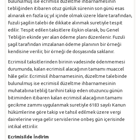
bulunulmuş ise ecrimisil düzeltme ihbarnamesinin
tebliğinden itibaren otuz günlük sürenin son günü esas
alınarak en fazla üç yıl içinde olmak üzere İdare tarafından,
fuzuli şagilin talebi de dikkate alınmak suretiyle tespit
edilir. Tespit edilen taksitlere ilişkin olarak, bu Genel
Tebliğin ekinde yer alan ödeme planı düzenlenir. Fuzuli
şagil tarafından imzalanan ödeme planının bir örneği
kendisine verilir, bir örneği de dosyasında saklanır.
Ecrimisil taksitlerinden birinin vadesinde ödenmemesi
durumunda, kalan ecrimisil alacağının tamamı muaccel
hâle gelir. Ecrimisil ihbarnamesinin, düzeltme talebinde
bulunulmuş ise ecrimisil düzeltme ihbarnamesinin
muhatabına tebliğ tarihini takip eden otuzuncu günün
bitiminden itibaren kalan ecrimisil alacağının tamamı
gecikme zammı uygulanmak suretiyle 6183 sayılı Kanun
hükümlerine göre takip ve tahsil edilmek üzere vergi
dairelerine veya gelir servislerine onbeş gün içerisinde
intikal ettirilir.
Ecrimisilde İndirim