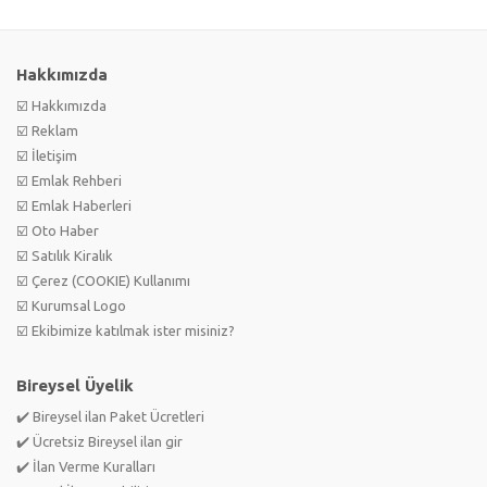
Hakkımızda
☑️ Hakkımızda
☑️ Reklam
☑️ İletişim
☑️ Emlak Rehberi
☑️ Emlak Haberleri
☑️ Oto Haber
☑️ Satılık Kiralık
☑️ Çerez (COOKIE) Kullanımı
☑️ Kurumsal Logo
☑️ Ekibimize katılmak ister misiniz?
Bireysel Üyelik
✔️ Bireysel ilan Paket Ücretleri
✔️ Ücretsiz Bireysel ilan gir
✔️ İlan Verme Kuralları