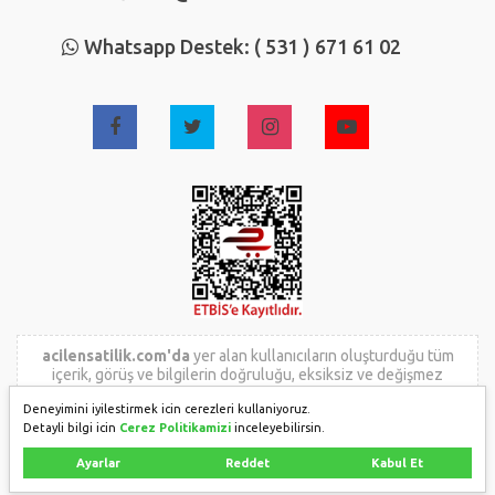
Whatsapp Destek: ( 531 ) 671 61 02
acilensatilik.com'da
yer alan kullanıcıların oluşturduğu tüm
içerik, görüş ve bilgilerin doğruluğu, eksiksiz ve değişmez
olduğu, yayınlanması ile ilgili yasal yükümlülükler içeriği
Deneyimini iyilestirmek icin cerezleri kullaniyoruz.
oluşturan kullanıcıya aittir. Bu içeriğin, görüş ve bilgilerin
Detayli bilgi icin
Cerez Politikamizi
inceleyebilirsin.
yanlışlık, eksiklik veya yasalarla düzenlenmiş kurallara
aykırılığından
acilensatilik.com
hiçbir şekilde sorumlu değildir.
Ayarlar
Reddet
Kabul Et
Sorularınız için ilan sahibi ile irtibata geçebilirsiniz.