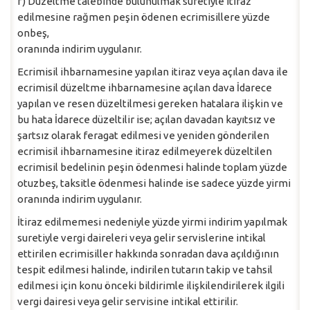
f) Düzeltme talebinde bulunulmak suretiyle itiraz
edilmesine rağmen peşin ödenen ecrimisillere yüzde
onbeş,
oranında indirim uygulanır.
Ecrimisil ihbarnamesine yapılan itiraz veya açılan dava ile
ecrimisil düzeltme ihbarnamesine açılan dava İdarece
yapılan ve resen düzeltilmesi gereken hatalara ilişkin ve
bu hata İdarece düzeltilir ise; açılan davadan kayıtsız ve
şartsız olarak feragat edilmesi ve yeniden gönderilen
ecrimisil ihbarnamesine itiraz edilmeyerek düzeltilen
ecrimisil bedelinin peşin ödenmesi halinde toplam yüzde
otuzbeş, taksitle ödenmesi halinde ise sadece yüzde yirmi
oranında indirim uygulanır.
İtiraz edilmemesi nedeniyle yüzde yirmi indirim yapılmak
suretiyle vergi daireleri veya gelir servislerine intikal
ettirilen ecrimisiller hakkında sonradan dava açıldığının
tespit edilmesi halinde, indirilen tutarın takip ve tahsil
edilmesi için konu önceki bildirimle ilişkilendirilerek ilgili
vergi dairesi veya gelir servisine intikal ettirilir.