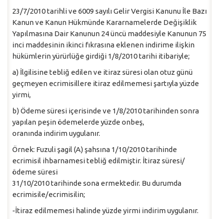
23/7/2010 tarihli ve 6009 sayılı Gelir Vergisi Kanunu İle Bazı
Kanun ve Kanun Hükmünde Kararnamelerde Değişiklik
Yapılmasına Dair Kanunun 24 üncü maddesiyle Kanunun 75
inci maddesinin ikinci fıkrasına eklenen indirime ilişkin
hükümlerin yürürlüğe girdiği 1/8/2010 tarihi itibariyle;
a) İlgilisine tebliğ edilen ve itiraz süresi olan otuz günü
geçmeyen ecrimisillere itiraz edilmemesi şartıyla yüzde
yirmi,
b) Ödeme süresi içerisinde ve 1/8/2010 tarihinden sonra
yapılan peşin ödemelerde yüzde onbeş,
oranında indirim uygulanır.
Örnek: Fuzuli şagil (A) şahsına 1/10/2010 tarihinde
ecrimisil ihbarnamesi tebliğ edilmiştir. İtiraz süresi/
ödeme süresi
31/10/2010 tarihinde sona ermektedir. Bu durumda
ecrimisile/ecrimisilin;
-İtiraz edilmemesi halinde yüzde yirmi indirim uygulanır.