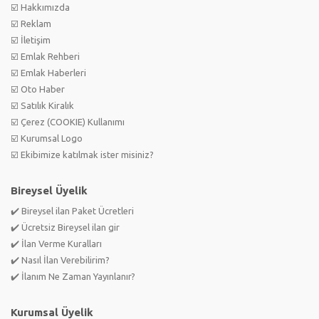
☑️ Hakkımızda
☑️ Reklam
☑️ İletişim
☑️ Emlak Rehberi
☑️ Emlak Haberleri
☑️ Oto Haber
☑️ Satılık Kiralık
☑️ Çerez (COOKIE) Kullanımı
☑️ Kurumsal Logo
☑️ Ekibimize katılmak ister misiniz?
Bireysel Üyelik
✔️ Bireysel ilan Paket Ücretleri
✔️ Ücretsiz Bireysel ilan gir
✔️ İlan Verme Kuralları
✔️ Nasıl İlan Verebilirim?
✔️ İlanım Ne Zaman Yayınlanır?
Kurumsal Üyelik