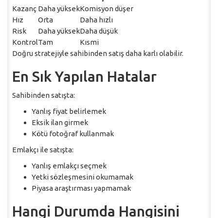
Kazanç
Daha yüksek
Komisyon düşer
Hız
Orta
Daha hızlı
Risk
Daha yüksek
Daha düşük
Kontrol
Tam
Kısmi
Doğru stratejiyle sahibinden satış daha karlı olabilir.
En Sık Yapılan Hatalar
Sahibinden satışta:
Yanlış fiyat belirlemek
Eksik ilan girmek
Kötü fotoğraf kullanmak
Emlakçı ile satışta:
Yanlış emlakçı seçmek
Yetki sözleşmesini okumamak
Piyasa araştırması yapmamak
Hangi Durumda Hangisini