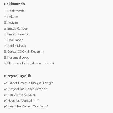
Hakkımızda
☑️ Hakkımızda
☑️ Reklam
☑️ İletişim
☑️ Emlak Rehberi
☑️ Emlak Haberleri
☑️ Oto Haber
☑️ Satılık Kiralık
☑️ Çerez (COOKIE) Kullanımı
☑️ Kurumsal Logo
☑️ Ekibimize katılmak ister misiniz?
Bireysel Üyelik
✔️ 3 Adet Ücretsiz Bireysel ilan gir
✔️ Bireysel ilan Paket Ücretleri
✔️ İlan Verme Kuralları
✔️ Nasıl İlan Verebilirim?
✔️ İlanım Ne Zaman Yayınlanır?