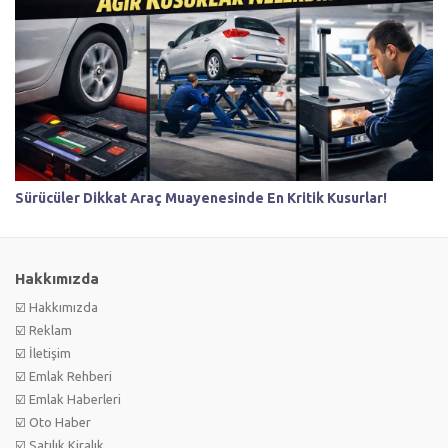
Sürücüler Dikkat Araç Muayenesinde En Kritik Kusurlar!
Hakkımızda
☑️ Hakkımızda
☑️ Reklam
☑️ İletişim
☑️ Emlak Rehberi
☑️ Emlak Haberleri
☑️ Oto Haber
☑️ Satılık Kiralık