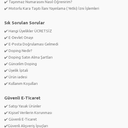
✔️ Taşınmaz Numarasını Nasıl Öğrenirim?
✔️ Motorlu Kara Taşıtı İlanı Yayınlama ( Yetki) İzni İşlemleri
Sık Sorulan Sorular
✔️ Hangi Üyelikler ÜCRETSİZ
✔️ E-Devlet Onayı
✔️ E-Posta Doğrulaması Gelmedi
✔️ Doping Nedir?
✔️ Doping Satın Alma Şartları
✔️ Güncelim Doping
✔️ Üyelik İptali
✔️ Ürün iadesi
✔️ Kullanım Koşulları
Güvenli E-Ticaret
✔️ Satışı Yasak Ürünler
✔️ Kişisel Verilerin Korunması
✔️ Güvenli E-Ticaret
✔️Güvenli Alışveriş İpuçları