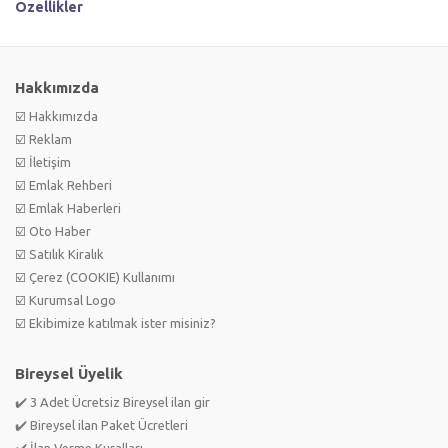
Özellikler
Hakkımızda
☑️ Hakkımızda
☑️ Reklam
☑️ İletişim
☑️ Emlak Rehberi
☑️ Emlak Haberleri
☑️ Oto Haber
☑️ Satılık Kiralık
☑️ Çerez (COOKIE) Kullanımı
☑️ Kurumsal Logo
☑️ Ekibimize katılmak ister misiniz?
Bireysel Üyelik
✔️ 3 Adet Ücretsiz Bireysel ilan gir
✔️ Bireysel ilan Paket Ücretleri
✔️ İlan Verme Kuralları