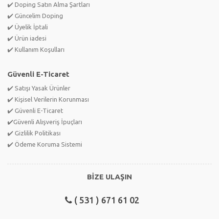
✔️ Doping Satın Alma Şartları
✔️ Güncelim Doping
✔️ Üyelik İptali
✔️ Ürün iadesi
✔️ Kullanım Koşulları
Güvenli E-Ticaret
✔️ Satışı Yasak Ürünler
✔️ Kişisel Verilerin Korunması
✔️ Güvenli E-Ticaret
✔️Güvenli Alışveriş İpuçları
✔️ Gizlilik Politikası
✔️ Ödeme Koruma Sistemi
BİZE ULAŞIN
( 531 ) 671 61 02