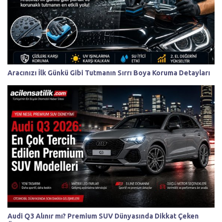
Aracınızı İlk Günkü Gibi Tutmanın Sırrı Boya Koruma Detayları
Audi Q3 Alınır mı? Premium SUV Dünyasında Dikkat Çeken