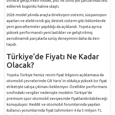
birlikte geliştirilen model, pist ve zorlu yol şartlarında test
edilerek bugünkü haline ulaştı.
2026 model yılında araçta direksiyon sistemi, süspansiyon
ayarları ve elektronik güç destek sistemi gibi bölümlerde
yeni güncellemeler yapıldığı da açıklandı. Toyota ayrıca
yüksek performanslı yeni lastikler ve geliştirilmiş
aerodinamik parçalarla sürüş deneyimini daha da ileri
taşıdı.
Türkiye’de Fiyatı Ne Kadar
Olacak?
Toyota Türkiye henüz resmi fiyat bilgisini açıklamasa da
otomobil çevrelerinde GR Yaris’in oldukça yüksek bir fiyat
etiketiyle satışa çıkması bekleniyor. Özellikle performans
sınıfındaki vergiler nedeniyle modelin Türkiye’de
premium spor otomobil seviyesinde fiyatlandırılabileceği
konuşuluyor. Reddit ve otomobil forumlarında yapılan
kullanıcı yorumlarında fiyat tahminleri 4 ila 5 milyon TL