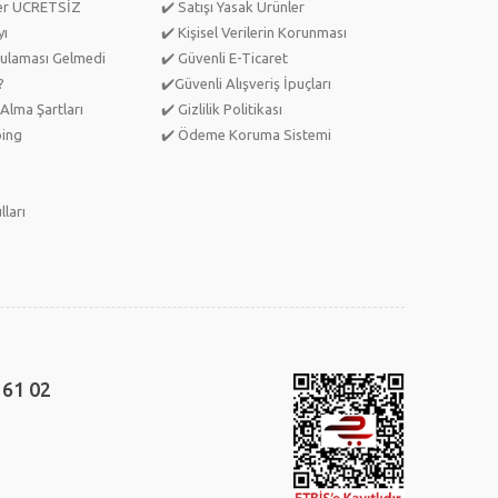
ler ÜCRETSİZ
✔️ Satışı Yasak Ürünler
yı
✔️ Kişisel Verilerin Korunması
ulaması Gelmedi
✔️ Güvenli E-Ticaret
?
✔️Güvenli Alışveriş İpuçları
Alma Şartları
✔️ Gizlilik Politikası
ping
✔️ Ödeme Koruma Sistemi
lları
 61 02