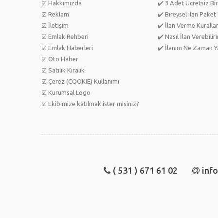
☑️ Hakkımızda
✔️ 3 Adet Ücretsiz Bir
☑️ Reklam
✔️ Bireysel ilan Paket 
☑️ İletişim
✔️ İlan Verme Kurallar
☑️ Emlak Rehberi
✔️ Nasıl İlan Verebilir
☑️ Emlak Haberleri
✔️ İlanım Ne Zaman Ya
☑️ Oto Haber
☑️ Satılık Kiralık
☑️ Çerez (COOKIE) Kullanımı
☑️ Kurumsal Logo
☑️ Ekibimize katılmak ister misiniz?
( 531 ) 671 61 02
inf