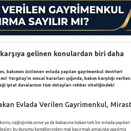
karşıya gelinen konulardan biri daha
n, bakımını üstlenen evlada yapılan gayrimenkul devirleri
ı? Yargıtay'ın emsal kararları ışığında, bakım karşılığı verilen
ği iptal davalarının tüm detayları rehber niteliğindeki
akan Evlada Verilen Gayrimenkul, Miras
 kısmı, sağlığında anne ya da babasına bakan tek bir evlada yapılan
deşler, bu durumu kendilerinden mal kaçırmak amacıyla yapılmış