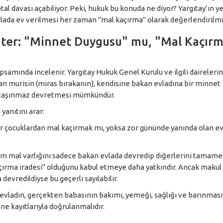
tal davası açabiliyor. Peki, hukuk bu konuda ne diyor? Yargıtay’ın ye
vlada ev verilmesi her zaman "mal kaçırma" olarak değerlendirilmi
Kriter: "Minnet Duygusu" mu, "Mal Kaçır
samında incelenir. Yargıtay Hukuk Genel Kurulu ve ilgili dairelerin
lan murisin (miras bırakanın), kendisine bakan evladına bir minnet
a taşınmaz devretmesi mümkündür.
yanıtını arar:
 çocuklardan mal kaçırmak mı, yoksa zor gününde yanında olan ev
üm mal varlığını sadece bakan evlada devredip diğerlerini tamam
rma iradesi" olduğunu kabul etmeye daha yatkındır. Ancak makul
devredildiyse bu geçerli sayılabilir.
vladın, gerçekten babasının bakımı, yemeği, sağlığı ve barınması
ane kayıtlarıyla doğrulanmalıdır.