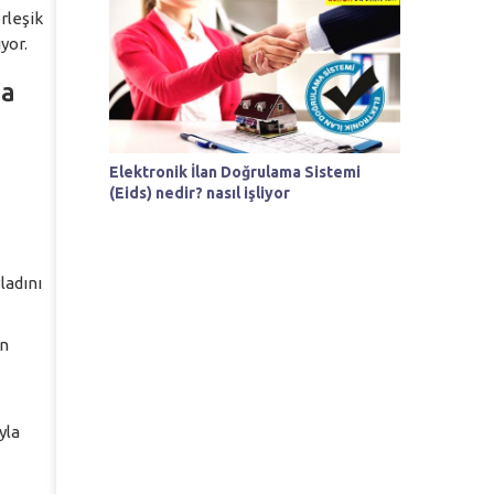
rleşik
yor.
ma
Elektronik İlan Doğrulama Sistemi
(Eids) nedir? nasıl işliyor
ladını
en
yla