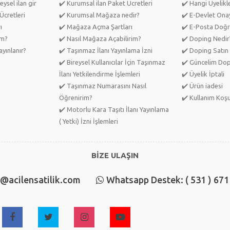
eysel ilan gir
✔️ Kurumsal ilan Paket Ücretleri
✔️ Hangi Üyelik
Ücretleri
✔️ Kurumsal Mağaza nedir?
✔️ E-Devlet Ona
ı
✔️ Mağaza Açma Şartları
✔️ E-Posta Doğr
im?
✔️ Nasıl Mağaza Açabilirim?
✔️ Doping Nedir
yınlanır?
✔️ Taşınmaz İlanı Yayınlama İzni
✔️ Doping Satın 
✔️ Bireysel Kullanıcılar İçin Taşınmaz
✔️ Güncelim Do
İlanı Yetkilendirme İşlemleri
✔️ Üyelik İptali
✔️ Taşınmaz Numarasını Nasıl
✔️ Ürün iadesi
Öğrenirim?
✔️ Kullanım Koşu
✔️ Motorlu Kara Taşıtı İlanı Yayınlama
( Yetki) İzni İşlemleri
BİZE ULAŞIN
o@acilensatilik.com
Whatsapp Destek: ( 531 ) 671