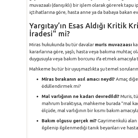
muvazaalı (danışıklı) bir işlem olarak görerek tapu ip
içtihatlarına göre, hasta anne ya da babaya bakan e
Yargıtay’ın Esas Aldığı Kritik 
İradesi" mi?
Miras hukukunda bu tür davalar
muris muvazaası
kap
kararlarına göre, yaşlı, hasta veya bakıma muhtaç o
duygusuyla veya bakım borcunu ifa etmek amacıyl
Mahkeme bu tür bir uyuşmazlıkta şu temel soruların 
Miras bırakanın asıl amacı neydi?
Amaç diğer
ödüllendirmek mi?
Mal varlığının ne kadarı devredildi?
Muris, t
mahrum bıraktıysa, mahkeme burada "mal kaçı
ölçüde, mal varlığının bir kısmı bakım amacıyla 
Bakım olgusu gerçek mi?
Gayrimenkulü alan e
ilgilenip ilgilenmediği tanık beyanları ve hast