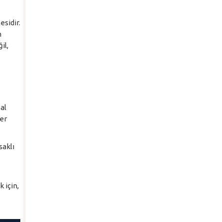
sidir.
n
il,
al
er
saklı
 için,