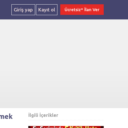
Giriş yap
Kayıt ol
Ücretsiz* İlan Ver
rmek
İlgili İçerikler