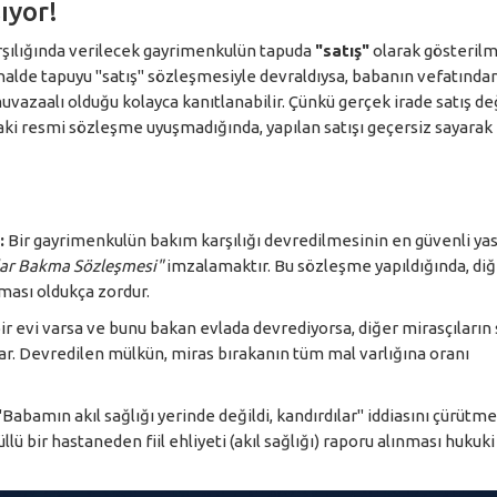
ıyor!
rşılığında verilecek gayrimenkulün tapuda
"satış"
olarak gösterilme
alde tapuyu "satış" sözleşmesiyle devraldıysa, babanın vefatında
vazaalı olduğu kolayca kanıtlanabilir. Çünkü gerçek irade satış değ
daki resmi sözleşme uyuşmadığında, yapılan satışı geçersiz sayarak
:
Bir gayrimenkulün bakım karşılığı devredilmesinin en güvenli yas
ar Bakma Sözleşmesi"
imzalamaktır. Bu sözleşme yapıldığında, diğ
ması oldukça zordur.
ir evi varsa ve bunu bakan evlada devrediyorsa, diğer mirasçıların 
ar. Devredilen mülkün, miras bırakanın tüm mal varlığına oranı
"Babamın akıl sağlığı yerinde değildi, kandırdılar" iddiasını çürütmek
ü bir hastaneden fiil ehliyeti (akıl sağlığı) raporu alınması hukuki