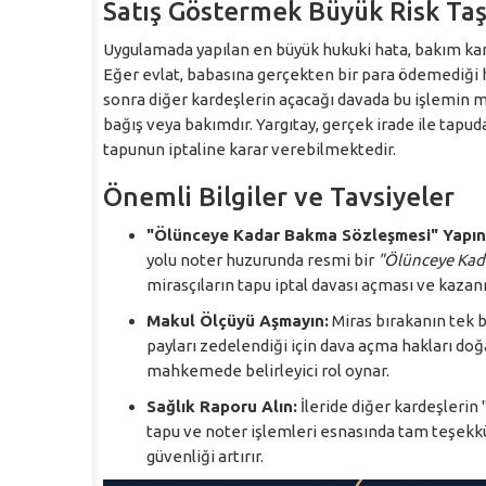
Satış Göstermek Büyük Risk Taş
Uygulamada yapılan en büyük hukuki hata, bakım ka
Eğer evlat, babasına gerçekten bir para ödemediği h
sonra diğer kardeşlerin açacağı davada bu işlemin mu
bağış veya bakımdır. Yargıtay, gerçek irade ile tapu
tapunun iptaline karar verebilmektedir.
Önemli Bilgiler ve Tavsiyeler
"Ölünceye Kadar Bakma Sözleşmesi" Yapın
yolu noter huzurunda resmi bir
"Ölünceye Kad
mirasçıların tapu iptal davası açması ve kazan
Makul Ölçüyü Aşmayın:
Miras bırakanın tek b
payları zedelendiği için dava açma hakları doğ
mahkemede belirleyici rol oynar.
Sağlık Raporu Alın:
İleride diğer kardeşlerin 
tapu ve noter işlemleri esnasında tam teşekküll
güvenliği artırır.