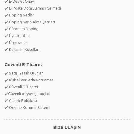
✔️ E-Devlet Onayı
✔️ E-Posta Doğrulaması Gelmedi
✔️ Doping Nedir?
✔️ Doping Satın Alma Şartları
✔️ Güncelim Doping
✔️ Üyelik İptali
✔️ Ürün iadesi
✔️ Kullanım Koşulları
Güvenli E-Ticaret
✔️ Satışı Yasak Ürünler
✔️ Kişisel Verilerin Korunması
✔️ Güvenli E-Ticaret
✔️Güvenli Alışveriş İpuçları
✔️ Gizlilik Politikası
✔️ Ödeme Koruma Sistemi
BİZE ULAŞIN