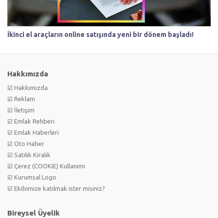
İkinci el araçların online satışında yeni bir dönem başladı!
Hakkımızda
☑️ Hakkımızda
☑️ Reklam
☑️ İletişim
☑️ Emlak Rehberi
☑️ Emlak Haberleri
☑️ Oto Haber
☑️ Satılık Kiralık
☑️ Çerez (COOKIE) Kullanımı
☑️ Kurumsal Logo
☑️ Ekibimize katılmak ister misiniz?
Bireysel Üyelik