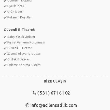
✔️ Güncelim Doping
✔️ Üyelik İptali
✔️ Ürün iadesi
✔️ Kullanım Koşulları
Güvenli E-Ticaret
✔️ Satışı Yasak Ürünler
✔️ Kişisel Verilerin Korunması
✔️ Güvenli E-Ticaret
✔️Güvenli Alışveriş İpuçları
✔️ Gizlilik Politikası
✔️ Ödeme Koruma Sistemi
BİZE ULAŞIN
( 531 ) 671 61 02
info@acilensatilik.com