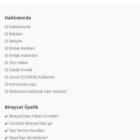
Hakkımızda
☑️ Hakkımızda
☑️ Reklam
☑️ İletişim
☑️ Emlak Rehberi
☑️ Emlak Haberleri
☑️ Oto Haber
☑️ Satılık Kiralık
☑️ Çerez (COOKIE) Kullanımı
☑️ Kurumsal Logo
☑️ Ekibimize katılmak ister misiniz?
Bireysel Üyelik
✔️ Bireysel ilan Paket Ücretleri
✔️ Ücretsiz Bireysel ilan gir
✔️ İlan Verme Kuralları
✔️ Nasıl İlan Verebilirim?