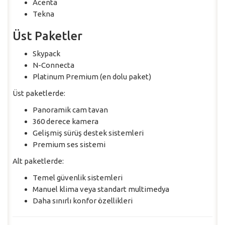
Acenta
Tekna
Üst Paketler
Skypack
N-Connecta
Platinum Premium (en dolu paket)
Üst paketlerde:
Panoramik cam tavan
360 derece kamera
Gelişmiş sürüş destek sistemleri
Premium ses sistemi
Alt paketlerde:
Temel güvenlik sistemleri
Manuel klima veya standart multimedya
Daha sınırlı konfor özellikleri