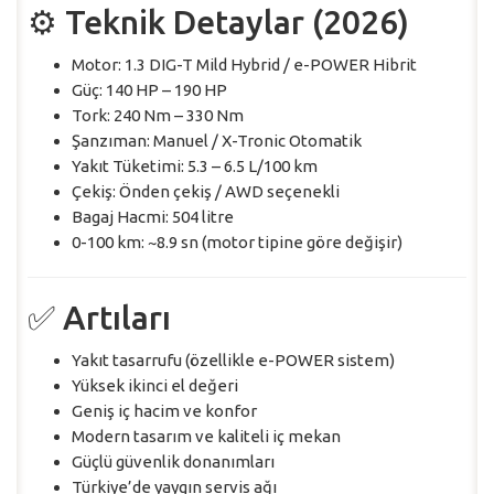
⚙️ Teknik Detaylar (2026)
Motor: 1.3 DIG-T Mild Hybrid / e-POWER Hibrit
Güç: 140 HP – 190 HP
Tork: 240 Nm – 330 Nm
Şanzıman: Manuel / X-Tronic Otomatik
Yakıt Tüketimi: 5.3 – 6.5 L/100 km
Çekiş: Önden çekiş / AWD seçenekli
Bagaj Hacmi: 504 litre
0-100 km: ~8.9 sn (motor tipine göre değişir)
✅ Artıları
Yakıt tasarrufu (özellikle e-POWER sistem)
Yüksek ikinci el değeri
Geniş iç hacim ve konfor
Modern tasarım ve kaliteli iç mekan
Güçlü güvenlik donanımları
Türkiye’de yaygın servis ağı