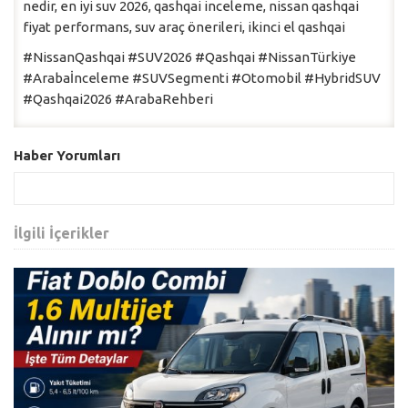
nedir, en iyi suv 2026, qashqai inceleme, nissan qashqai
fiyat performans, suv araç önerileri, ikinci el qashqai
#NissanQashqai #SUV2026 #Qashqai #NissanTürkiye
#Arabaİnceleme #SUVSegmenti #Otomobil #HybridSUV
#Qashqai2026 #ArabaRehberi
Haber Yorumları
İlgili İçerikler