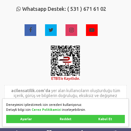
Whatsapp Destek: ( 531 ) 671 61 02
acilensatilik.com'da
yer alan kullanıcıların oluşturduğu tüm
içerik, görüş ve bilgilerin doğruluğu, eksiksiz ve değişmez
olduğu, yayınlanması ile ilgili yasal yükümlülükler içeriği
Deneyimini iyilestirmek icin cerezleri kullaniyoruz.
oluşturan kullanıcıya aittir. Bu içeriğin, görüş ve bilgilerin
Detayli bilgi icin
Cerez Politikamizi
inceleyebilirsin.
yanlışlık, eksiklik veya yasalarla düzenlenmiş kurallara
aykırılığından
acilensatilik.com
hiçbir şekilde sorumlu değildir.
Ayarlar
Reddet
Kabul Et
Sorularınız için ilan sahibi ile irtibata geçebilirsiniz.