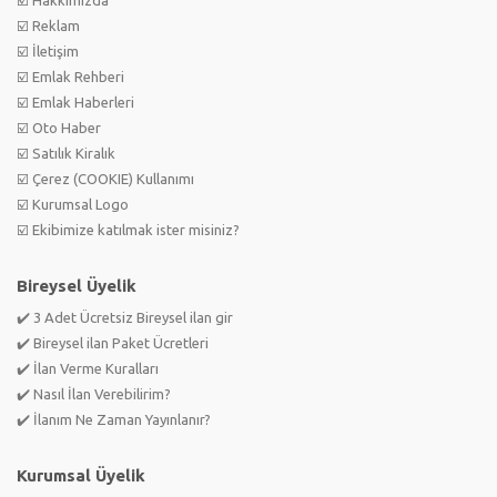
☑️ Reklam
☑️ İletişim
☑️ Emlak Rehberi
☑️ Emlak Haberleri
☑️ Oto Haber
☑️ Satılık Kiralık
☑️ Çerez (COOKIE) Kullanımı
☑️ Kurumsal Logo
☑️ Ekibimize katılmak ister misiniz?
Bireysel Üyelik
✔️ 3 Adet Ücretsiz Bireysel ilan gir
✔️ Bireysel ilan Paket Ücretleri
✔️ İlan Verme Kuralları
✔️ Nasıl İlan Verebilirim?
✔️ İlanım Ne Zaman Yayınlanır?
Kurumsal Üyelik