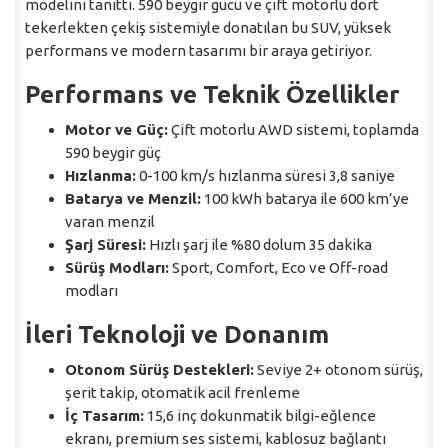
modelini tanıttı. 590 beygir gücü ve çift motorlu dört
tekerlekten çekiş sistemiyle donatılan bu SUV, yüksek
performans ve modern tasarımı bir araya getiriyor.
Performans ve Teknik Özellikler
Motor ve Güç:
Çift motorlu AWD sistemi, toplamda
590 beygir güç
Hızlanma:
0-100 km/s hızlanma süresi 3,8 saniye
Batarya ve Menzil:
100 kWh batarya ile 600 km’ye
varan menzil
Şarj Süresi:
Hızlı şarj ile %80 dolum 35 dakika
Sürüş Modları:
Sport, Comfort, Eco ve Off-road
modları
İleri Teknoloji ve Donanım
Otonom Sürüş Destekleri:
Seviye 2+ otonom sürüş,
şerit takip, otomatik acil frenleme
İç Tasarım:
15,6 inç dokunmatik bilgi-eğlence
ekranı, premium ses sistemi, kablosuz bağlantı