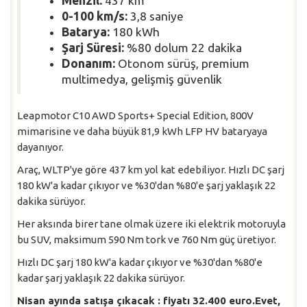
Menzil:
437 km
0-100 km/s:
3,8 saniye
Batarya:
180 kWh
Şarj Süresi:
%80 dolum 22 dakika
Donanım:
Otonom sürüş, premium
multimedya, gelişmiş güvenlik
Leapmotor C10 AWD Sports+ Special Edition, 800V
mimarisine ve daha büyük 81,9 kWh LFP HV bataryaya
dayanıyor.
Araç, WLTP'ye göre 437 km yol kat edebiliyor. Hızlı DC şarj
180 kW'a kadar çıkıyor ve %30'dan %80'e şarj yaklaşık 22
dakika sürüyor.
Her aksında birer tane olmak üzere iki elektrik motoruyla
bu SUV, maksimum 590 Nm tork ve 760 Nm güç üretiyor.
Hızlı DC şarj 180 kW'a kadar çıkıyor ve %30'dan %80'e
kadar şarj yaklaşık 22 dakika sürüyor.
Nisan ayında satışa çıkacak : fiyatı 32.400 euro.Evet,