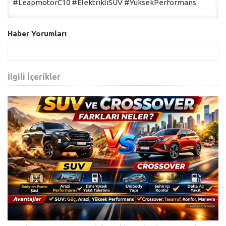
#LeapmotorC10 #ElektrikliSUV #YüksekPerformans
Haber Yorumları
İlgili İçerikler