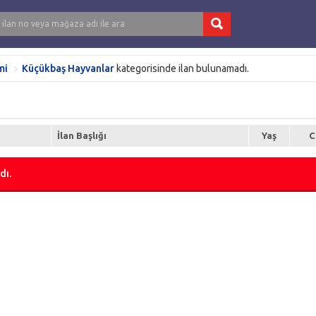
mi
Küçükbaş Hayvanlar
kategorisinde ilan bulunamadı.
İlan Başlığı
Yaş
C
dı.