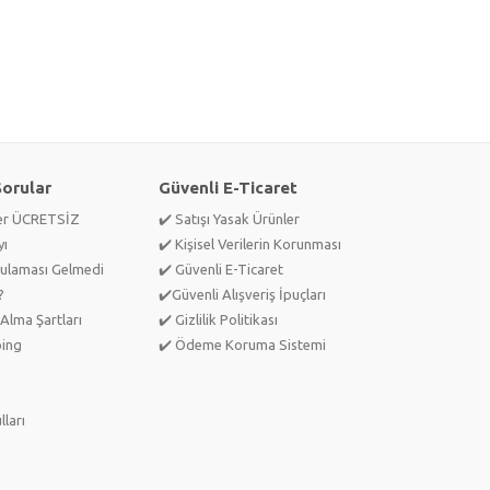
Sorular
Güvenli E-Ticaret
ler ÜCRETSİZ
✔️ Satışı Yasak Ürünler
yı
✔️ Kişisel Verilerin Korunması
ulaması Gelmedi
✔️ Güvenli E-Ticaret
?
✔️Güvenli Alışveriş İpuçları
Alma Şartları
✔️ Gizlilik Politikası
ping
✔️ Ödeme Koruma Sistemi
lları