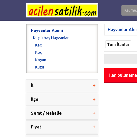
Hayvanlar Ale
Hayvanlar Alemi
Küçükbaş Hayvanlar
Tüm İlanlar
Keçi
Koç
Koyun
Kuzu
İlan bulunama
İl
İlçe
Semt / Mahalle
Fiyat