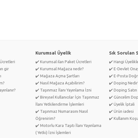
Kurumsal Üyelik
Sık Sorulan 
Ücretleri
✔️ Kurumsal ilan Paket Ücretleri
✔️ Hangi Üyelik
an gir
✔️ Kurumsal Mağaza nedir?
✔️ E-Devlet Ona
ı
✔️ Mağaza Açma Şartları
✔️ E-Posta Doğr
im?
✔️ Nasıl Mağaza Açabilirim?
✔️ Doping Nedir
yınlanır?
✔️ Taşınmaz İlanı Yayınlama İzni
✔️ Doping Satın 
✔️ Bireysel Kullanıcılar İçin Taşınmaz
✔️ Güncelim Do
İlanı Yetkilendirme İşlemleri
✔️ Üyelik İptali
✔️ Taşınmaz Numarasını Nasıl
✔️ Ürün iadesi
Öğrenirim?
✔️ Kullanım Koşu
✔️ Motorlu Kara Taşıtı İlanı Yayınlama
( Yetki) İzni İşlemleri