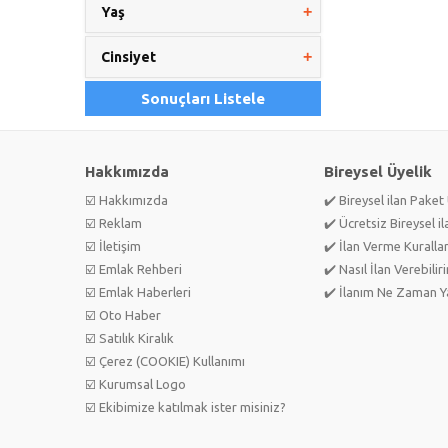
Yaş
Cinsiyet
Sonuçları Listele
Hakkımızda
Bireysel Üyelik
☑️ Hakkımızda
✔️ Bireysel ilan Paket 
☑️ Reklam
✔️ Ücretsiz Bireysel il
☑️ İletişim
✔️ İlan Verme Kurallar
☑️ Emlak Rehberi
✔️ Nasıl İlan Verebilir
☑️ Emlak Haberleri
✔️ İlanım Ne Zaman Ya
☑️ Oto Haber
☑️ Satılık Kiralık
☑️ Çerez (COOKIE) Kullanımı
☑️ Kurumsal Logo
☑️ Ekibimize katılmak ister misiniz?