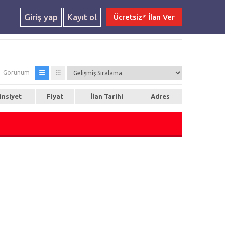
Giriş yap
Kayıt ol
Ücretsiz* İlan Ver
Görünüm
insiyet
Fiyat
İlan Tarihi
Adres