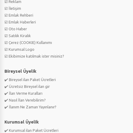
☑️ Reklam
☑️ İletişim
☑️ Emlak Rehberi
☑️ Emlak Haberleri
☑️ Oto Haber
☑️ Satılık Kiralık
☑️ Çerez (COOKIE) Kullanımı
☑️ Kurumsal Logo
☑️ Ekibimize katılmak ister misiniz?
Bireysel Üyelik
✔️ Bireysel ilan Paket Ücretleri
✔️ Ücretsiz Bireysel ilan gir
✔️ İlan Verme Kuralları
✔️ Nasıl İlan Verebilirim?
✔️ İlanım Ne Zaman Yayınlanır?
Kurumsal Üyelik
✔️ Kurumsal ilan Paket Ücretleri