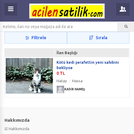
Filtrele
Sırala
İlan Başlığı
Kötü kedi şerafettin yeni sahibini
bekliyoe
0 TL
Hatay
Hassa
KADIR HAMEŞ
Hakkımızda
☑️ Hakkımızda