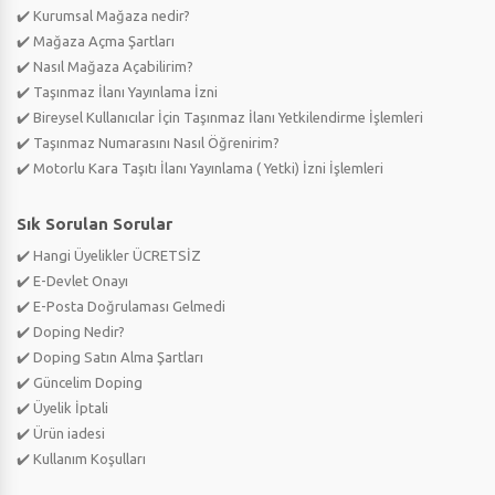
✔️ Kurumsal Mağaza nedir?
✔️ Mağaza Açma Şartları
✔️ Nasıl Mağaza Açabilirim?
✔️ Taşınmaz İlanı Yayınlama İzni
✔️ Bireysel Kullanıcılar İçin Taşınmaz İlanı Yetkilendirme İşlemleri
✔️ Taşınmaz Numarasını Nasıl Öğrenirim?
✔️ Motorlu Kara Taşıtı İlanı Yayınlama ( Yetki) İzni İşlemleri
Sık Sorulan Sorular
✔️ Hangi Üyelikler ÜCRETSİZ
✔️ E-Devlet Onayı
✔️ E-Posta Doğrulaması Gelmedi
✔️ Doping Nedir?
✔️ Doping Satın Alma Şartları
✔️ Güncelim Doping
✔️ Üyelik İptali
✔️ Ürün iadesi
✔️ Kullanım Koşulları