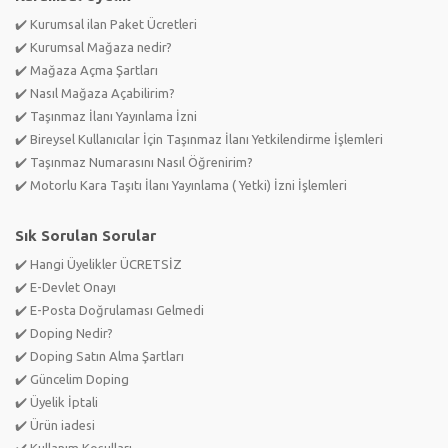
✔️ Kurumsal ilan Paket Ücretleri
✔️ Kurumsal Mağaza nedir?
✔️ Mağaza Açma Şartları
✔️ Nasıl Mağaza Açabilirim?
✔️ Taşınmaz İlanı Yayınlama İzni
✔️ Bireysel Kullanıcılar İçin Taşınmaz İlanı Yetkilendirme İşlemleri
✔️ Taşınmaz Numarasını Nasıl Öğrenirim?
✔️ Motorlu Kara Taşıtı İlanı Yayınlama ( Yetki) İzni İşlemleri
Sık Sorulan Sorular
✔️ Hangi Üyelikler ÜCRETSİZ
✔️ E-Devlet Onayı
✔️ E-Posta Doğrulaması Gelmedi
✔️ Doping Nedir?
✔️ Doping Satın Alma Şartları
✔️ Güncelim Doping
✔️ Üyelik İptali
✔️ Ürün iadesi
✔️ Kullanım Koşulları