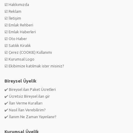
☑️ Hakkımızda
☑️ Reklam
☑️ İletişim
☑️ Emlak Rehberi
☑️ Emlak Haberleri
☑️ Oto Haber
☑️ Satılık Kiralık
☑️ Çerez (COOKIE) Kullanımı
☑️ Kurumsal Logo
☑️ Ekibimize katılmak ister misiniz?
Bireysel Üyelik
✔️ Bireysel ilan Paket Ücretleri
✔️ Ücretsiz Bireysel ilan gir
✔️ İlan Verme Kuralları
✔️ Nasıl İlan Verebilirim?
✔️ İlanım Ne Zaman Yayınlanır?
Kurumsal Üyelik