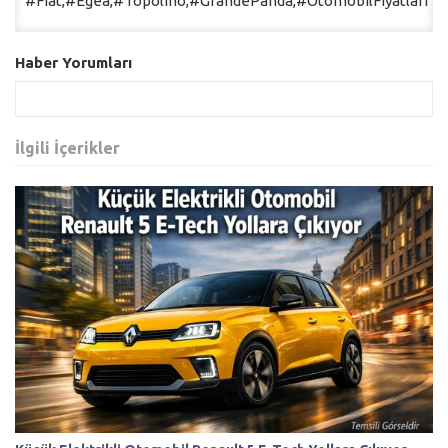
#Fiat,#Egea,#Topolino,#GrandePanda,#OtomobilFiyatları
Haber Yorumları
İlgili İçerikler