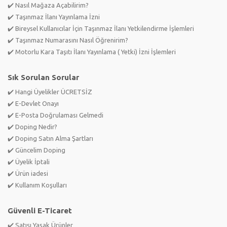
✔️ Nasıl Mağaza Açabilirim?
✔️ Taşınmaz İlanı Yayınlama İzni
✔️ Bireysel Kullanıcılar İçin Taşınmaz İlanı Yetkilendirme İşlemleri
✔️ Taşınmaz Numarasını Nasıl Öğrenirim?
✔️ Motorlu Kara Taşıtı İlanı Yayınlama ( Yetki) İzni İşlemleri
Sık Sorulan Sorular
✔️ Hangi Üyelikler ÜCRETSİZ
✔️ E-Devlet Onayı
✔️ E-Posta Doğrulaması Gelmedi
✔️ Doping Nedir?
✔️ Doping Satın Alma Şartları
✔️ Güncelim Doping
✔️ Üyelik İptali
✔️ Ürün iadesi
✔️ Kullanım Koşulları
Güvenli E-Ticaret
✔️ Satışı Yasak Ürünler