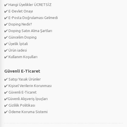
✔️ Hangi Üyelikler ÜCRETSİZ
✔️ E-Devlet Onayı
✔️ E-Posta Doğrulaması Gelmedi
✔️ Doping Nedir?
✔️ Doping Satın Alma Şartları
✔️ Güncelim Doping
✔️ Üyelik İptali
✔️ Ürün iadesi
✔️ Kullanım Koşulları
Güvenli E-Ticaret
✔️ Satışı Yasak Ürünler
✔️ Kişisel Verilerin Korunması
✔️ Güvenli E-Ticaret
✔️Güvenli Alışveriş İpuçları
✔️ Gizlilik Politikası
✔️ Ödeme Koruma Sistemi