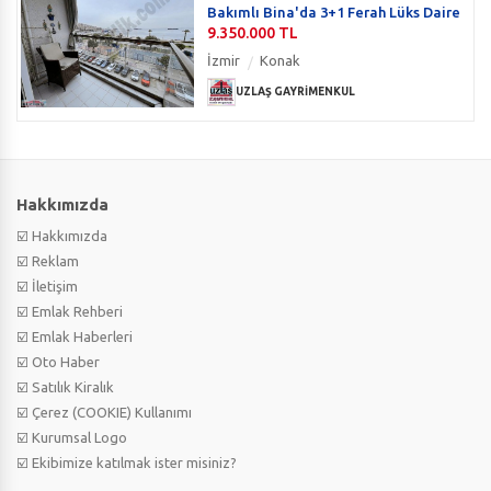
Bakımlı Bina'da 3+1 Ferah Lüks Daire
9.350.000 TL
İzmir
Konak
UZLAŞ GAYRİMENKUL
Hakkımızda
☑️ Hakkımızda
☑️ Reklam
☑️ İletişim
☑️ Emlak Rehberi
☑️ Emlak Haberleri
☑️ Oto Haber
☑️ Satılık Kiralık
☑️ Çerez (COOKIE) Kullanımı
☑️ Kurumsal Logo
☑️ Ekibimize katılmak ister misiniz?