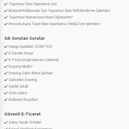
✔️ Taşınmaz İlanı Yayınlama İzni
✔️ Bireysel Kullanıcılar İçin Taşınmaz İlanı Yetkilendirme İşlemleri
✔️ Taşınmaz Numarasını Nasıl Öğrenirim?
✔️ Motorlu Kara Taşıtı İlanı Yayınlama ( Yetki) İzni İşlemleri
Sık Sorulan Sorular
✔️ Hangi Üyelikler ÜCRETSİZ
✔️ E-Devlet Onayı
✔️ E-Posta Doğrulaması Gelmedi
✔️ Doping Nedir?
✔️ Doping Satın Alma Şartları
✔️ Güncelim Doping
✔️ Üyelik İptali
✔️ Ürün iadesi
✔️ Kullanım Koşulları
Güvenli E-Ticaret
✔️ Satışı Yasak Ürünler
✔️ Kişisel Verilerin Korunması