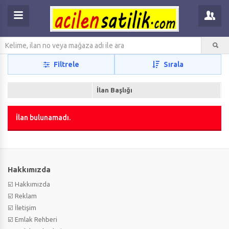
Filtrele
Sırala
İlan Başlığı
İlan bulunamadı.
Hakkımızda
☑️ Hakkımızda
☑️ Reklam
☑️ İletişim
☑️ Emlak Rehberi