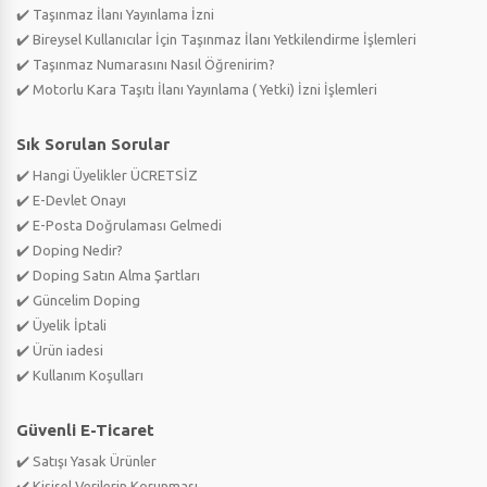
✔️ Taşınmaz İlanı Yayınlama İzni
✔️ Bireysel Kullanıcılar İçin Taşınmaz İlanı Yetkilendirme İşlemleri
✔️ Taşınmaz Numarasını Nasıl Öğrenirim?
✔️ Motorlu Kara Taşıtı İlanı Yayınlama ( Yetki) İzni İşlemleri
Sık Sorulan Sorular
✔️ Hangi Üyelikler ÜCRETSİZ
✔️ E-Devlet Onayı
✔️ E-Posta Doğrulaması Gelmedi
✔️ Doping Nedir?
✔️ Doping Satın Alma Şartları
✔️ Güncelim Doping
✔️ Üyelik İptali
✔️ Ürün iadesi
✔️ Kullanım Koşulları
Güvenli E-Ticaret
✔️ Satışı Yasak Ürünler
✔️ Kişisel Verilerin Korunması