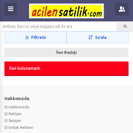
Filtrele
Sırala
İlan Başlığı
İlan bulunamadı.
Hakkımızda
☑️ Hakkımızda
☑️ Reklam
☑️ İletişim
☑️ Emlak Rehberi