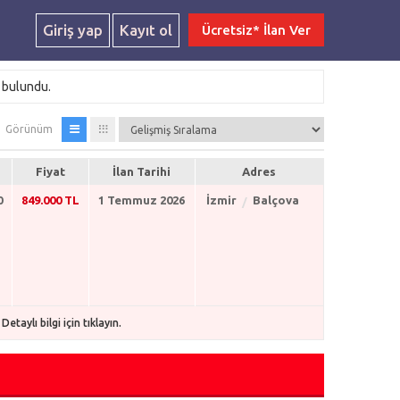
Giriş yap
Kayıt ol
Ücretsiz* İlan Ver
 bulundu.
Görünüm
Fiyat
İlan Tarihi
Adres
0
849.000 TL
1 Temmuz 2026
İzmir
Balçova
etaylı bilgi için tıklayın.