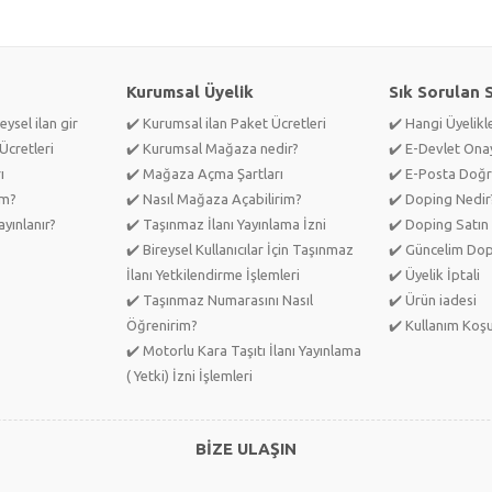
Kurumsal Üyelik
Sık Sorulan 
eysel ilan gir
✔️ Kurumsal ilan Paket Ücretleri
✔️ Hangi Üyelik
Ücretleri
✔️ Kurumsal Mağaza nedir?
✔️ E-Devlet Ona
ı
✔️ Mağaza Açma Şartları
✔️ E-Posta Doğr
im?
✔️ Nasıl Mağaza Açabilirim?
✔️ Doping Nedir
yınlanır?
✔️ Taşınmaz İlanı Yayınlama İzni
✔️ Doping Satın 
✔️ Bireysel Kullanıcılar İçin Taşınmaz
✔️ Güncelim Do
İlanı Yetkilendirme İşlemleri
✔️ Üyelik İptali
✔️ Taşınmaz Numarasını Nasıl
✔️ Ürün iadesi
Öğrenirim?
✔️ Kullanım Koşu
✔️ Motorlu Kara Taşıtı İlanı Yayınlama
( Yetki) İzni İşlemleri
BİZE ULAŞIN