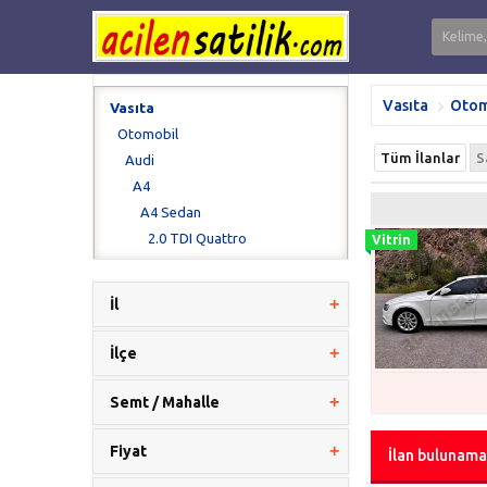
Vasıta
Otom
Vasıta
Otomobil
Tüm İlanlar
S
Audi
A4
A4 Sedan
2.0 TDI Quattro
İl
İlçe
Semt / Mahalle
Fiyat
İlan bulunama