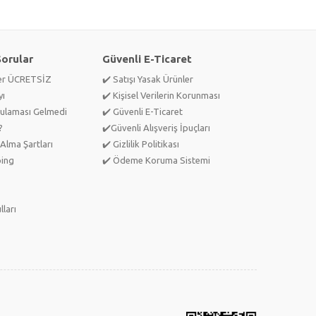
Sorular
Güvenli E-Ticaret
ler ÜCRETSİZ
✔️ Satışı Yasak Ürünler
yı
✔️ Kişisel Verilerin Korunması
ulaması Gelmedi
✔️ Güvenli E-Ticaret
?
✔️Güvenli Alışveriş İpuçları
Alma Şartları
✔️ Gizlilik Politikası
ping
✔️ Ödeme Koruma Sistemi
lları