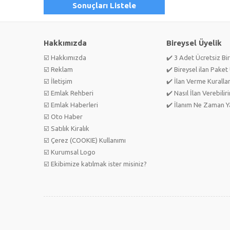
Sonuçları Listele
Hakkımızda
Bireysel Üyelik
☑️ Hakkımızda
✔️ 3 Adet Ücretsiz Bir
☑️ Reklam
✔️ Bireysel ilan Paket 
☑️ İletişim
✔️ İlan Verme Kurallar
☑️ Emlak Rehberi
✔️ Nasıl İlan Verebilir
☑️ Emlak Haberleri
✔️ İlanım Ne Zaman Ya
☑️ Oto Haber
☑️ Satılık Kiralık
☑️ Çerez (COOKIE) Kullanımı
☑️ Kurumsal Logo
☑️ Ekibimize katılmak ister misiniz?