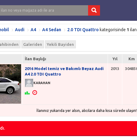
obil
Audi
A4
A4 Sedan
2.0 TDI Quattro
kategorisinde
1
ilan
ahibinden
Galeriden
Yekili Bayiden
İlan Başlığı
Yıl
Km
2016 Model temiz ve Bakımlı Beyaz Audi
2013
30485
A4 2.0 TDI Quattro
KARAHAN
İlanınız yukarıda yer alsın, alıcılara daha kısa sürede ulaşın! D
dı.