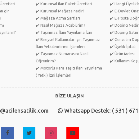
Ücretleri
✔️ Kurumsal ilan Paket Ücretleri
✔️ Hangi Üyelik
an gir
✔️ Kurumsal Mağaza nedir?
✔️ E-Devlet Ona
ı
✔️ Mağaza Açma Şartları
✔️ E-Posta Doğr
im?
✔️ Nasıl Mağaza Açabilirim?
✔️ Doping Nedir
yınlanır?
✔️ Taşınmaz İlanı Yayınlama İzni
✔️ Doping Satın 
✔️ Bireysel Kullanıcılar İçin Taşınmaz
✔️ Güncelim Do
İlanı Yetkilendirme İşlemleri
✔️ Üyelik İptali
✔️ Taşınmaz Numarasını Nasıl
✔️ Ürün iadesi
Öğrenirim?
✔️ Kullanım Koşu
✔️ Motorlu Kara Taşıtı İlanı Yayınlama
( Yetki) İzni İşlemleri
BİZE ULAŞIN
o@acilensatilik.com
Whatsapp Destek: ( 531 ) 671