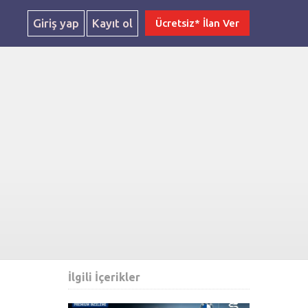
Giriş yap
Kayıt ol
Ücretsiz* İlan Ver
İlgili İçerikler