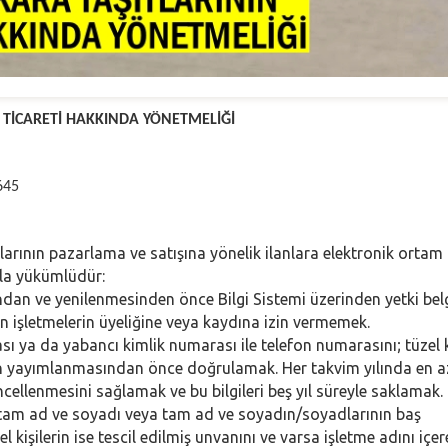
N TİCARETİ HAKKINDA YÖNETMELİĞİ
645
arının pazarlama ve satışına yönelik ilanlara elektronik ortam
la yükümlüdür:
ından ve yenilenmesinden önce Bilgi Sistemi üzerinden yetki bel
 işletmelerin üyeliğine veya kaydına izin vermemek.
ası ya da yabancı kimlik numarası ile telefon numarasını; tüzel k
ın yayımlanmasından önce doğrulamak. Her takvim yılında en az
cellenmesini sağlamak ve bu bilgileri beş yıl süreyle saklamak.
nin tam ad ve soyadı veya tam ad ve soyadın/soyadlarının baş
el kişilerin ise tescil edilmiş unvanını ve varsa işletme adını içe