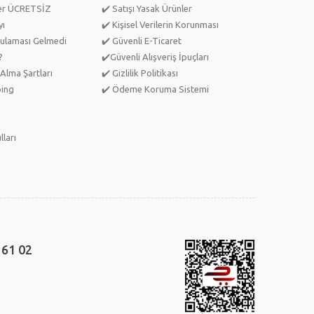
ler ÜCRETSİZ
✔️ Satışı Yasak Ürünler
yı
✔️ Kişisel Verilerin Korunması
ulaması Gelmedi
✔️ Güvenli E-Ticaret
?
✔️Güvenli Alışveriş İpuçları
Alma Şartları
✔️ Gizlilik Politikası
ping
✔️ Ödeme Koruma Sistemi
lları
 61 02