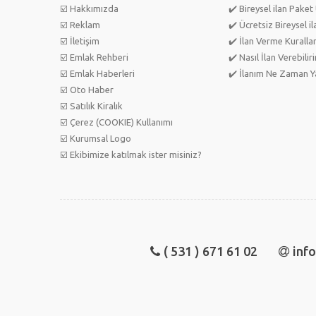
☑️ Hakkımızda
✔️ Bireysel ilan Paket 
☑️ Reklam
✔️ Ücretsiz Bireysel il
☑️ İletişim
✔️ İlan Verme Kurallar
☑️ Emlak Rehberi
✔️ Nasıl İlan Verebilir
☑️ Emlak Haberleri
✔️ İlanım Ne Zaman Ya
☑️ Oto Haber
☑️ Satılık Kiralık
☑️ Çerez (COOKIE) Kullanımı
☑️ Kurumsal Logo
☑️ Ekibimize katılmak ister misiniz?
( 531 ) 671 61 02
inf