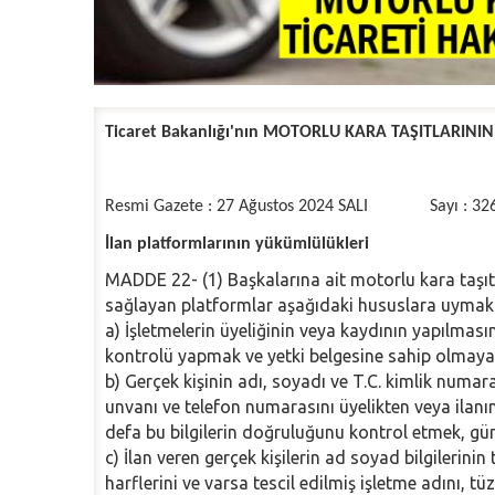
Ticaret Bakanlığı'nın MOTORLU KARA TAŞITLARINI
Resmi Gazete : 27 Ağustos 2024 SALI Sayı : 32
İlan platformlarının yükümlülükleri
MADDE 22- (1) Başkalarına ait motorlu kara taşıtl
sağlayan platformlar aşağıdaki hususlara uymak
a) İşletmelerin üyeliğinin veya kaydının yapılmas
kontrolü yapmak ve yetki belgesine sahip olmayan
b) Gerçek kişinin adı, soyadı ve T.C. kimlik numar
unvanı ve telefon numarasını üyelikten veya ilan
defa bu bilgilerin doğruluğunu kontrol etmek, gün
c) İlan veren gerçek kişilerin ad soyad bilgileri
harflerini ve varsa tescil edilmiş işletme adını, tüz