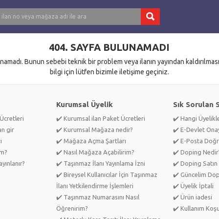
404. SAYFA BULUNAMADI
namadı. Bunun sebebi teknik bir problem veya ilanın yayından kaldırılması 
bilgi için lütfen bizimle iletişime geçiniz.
Kurumsal Üyelik
Sık Sorulan 
Ücretleri
✔️ Kurumsal ilan Paket Ücretleri
✔️ Hangi Üyelik
an gir
✔️ Kurumsal Mağaza nedir?
✔️ E-Devlet Ona
ı
✔️ Mağaza Açma Şartları
✔️ E-Posta Doğr
im?
✔️ Nasıl Mağaza Açabilirim?
✔️ Doping Nedir
yınlanır?
✔️ Taşınmaz İlanı Yayınlama İzni
✔️ Doping Satın 
✔️ Bireysel Kullanıcılar İçin Taşınmaz
✔️ Güncelim Do
İlanı Yetkilendirme İşlemleri
✔️ Üyelik İptali
✔️ Taşınmaz Numarasını Nasıl
✔️ Ürün iadesi
Öğrenirim?
✔️ Kullanım Koşu