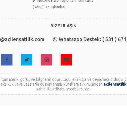
✔️ Motorlu Kara Taşıtı İlanı Yayınlama
( Yetki) İzni İşlemleri
BİZE ULAŞIN
o@acilensatilik.com
Whatsapp Destek: ( 531 ) 671
 tüm içerik, görüş ve bilgilerin doğruluğu, eksiksiz ve değişmez olduğu, ya
lık, eksiklik veya yasalarla düzenlenmiş kurallara aykırılığından
acilensatili
sahibi ile irtibata geçebilirsiniz.