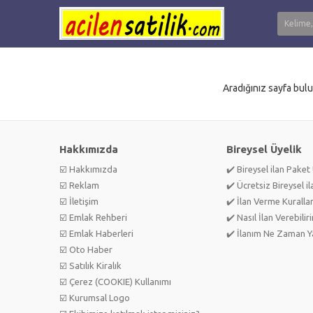
Aradığınız sayfa bulu
Hakkımızda
Bireysel Üyelik
☑️ Hakkımızda
✔️ Bireysel ilan Paket 
☑️ Reklam
✔️ Ücretsiz Bireysel il
☑️ İletişim
✔️ İlan Verme Kurallar
☑️ Emlak Rehberi
✔️ Nasıl İlan Verebilir
☑️ Emlak Haberleri
✔️ İlanım Ne Zaman Ya
☑️ Oto Haber
☑️ Satılık Kiralık
☑️ Çerez (COOKIE) Kullanımı
☑️ Kurumsal Logo