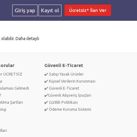
Giriş yap
Kayıt ol
Ücretsiz* İlan Ver
olabilir. Daha detaylı
Sorular
Güvenli E-Ticaret
ler ÜCRETSİZ
✔️ Satışı Yasak Ürünler
yı
✔️ Kişisel Verilerin Korunması
ulaması Gelmedi
✔️ Güvenli E-Ticaret
?
✔️Güvenli Alışveriş İpuçları
Alma Şartları
✔️ Gizlilik Politikası
ping
✔️ Ödeme Koruma Sistemi
lları