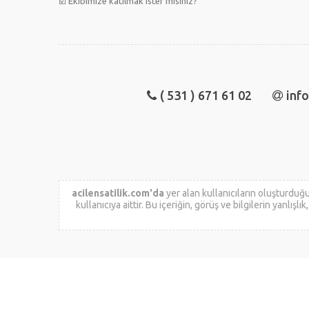
☑️ Ekibimize katılmak ister misiniz?
( 531 ) 671 61 02
inf
acilensatilik.com'da
yer alan kullanıcıların oluşturduğu
kullanıcıya aittir. Bu içeriğin, görüş ve bilgilerin yanlış