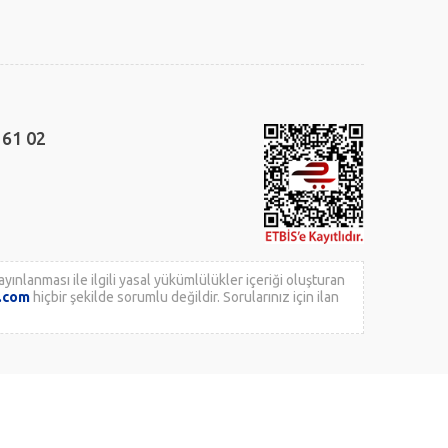
 61 02
yınlanması ile ilgili yasal yükümlülükler içeriği oluşturan
k.com
hiçbir şekilde sorumlu değildir. Sorularınız için ilan