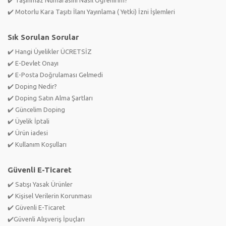
✔️ Taşınmaz Numarasını Nasıl Öğrenirim?
✔️ Motorlu Kara Taşıtı İlanı Yayınlama ( Yetki) İzni İşlemleri
Sık Sorulan Sorular
✔️ Hangi Üyelikler ÜCRETSİZ
✔️ E-Devlet Onayı
✔️ E-Posta Doğrulaması Gelmedi
✔️ Doping Nedir?
✔️ Doping Satın Alma Şartları
✔️ Güncelim Doping
✔️ Üyelik İptali
✔️ Ürün iadesi
✔️ Kullanım Koşulları
Güvenli E-Ticaret
✔️ Satışı Yasak Ürünler
✔️ Kişisel Verilerin Korunması
✔️ Güvenli E-Ticaret
✔️Güvenli Alışveriş İpuçları