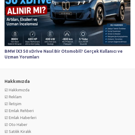
BMW iX3 50 xDrive Nasıl Bir Otomobil? Gerçek Kullanıcı ve
Uzman Yorumları
Hakkımızda
☑️ Hakkımızda
☑️ Reklam
☑️ İletişim
☑️ Emlak Rehberi
☑️ Emlak Haberleri
☑️ Oto Haber
☑️ Satılık Kiralık