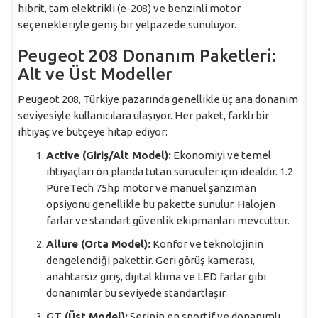
hibrit, tam elektrikli (e-208) ve benzinli motor
seçenekleriyle geniş bir yelpazede sunuluyor.
Peugeot 208 Donanım Paketleri:
Alt ve Üst Modeller
Peugeot 208, Türkiye pazarında genellikle üç ana donanım
seviyesiyle kullanıcılara ulaşıyor. Her paket, farklı bir
ihtiyaç ve bütçeye hitap ediyor:
Active (Giriş/Alt Model):
Ekonomiyi ve temel
ihtiyaçları ön planda tutan sürücüler için idealdir. 1.2
PureTech 75hp motor ve manuel şanzıman
opsiyonu genellikle bu pakette sunulur. Halojen
farlar ve standart güvenlik ekipmanları mevcuttur.
Allure (Orta Model):
Konfor ve teknolojinin
dengelendiği pakettir. Geri görüş kamerası,
anahtarsız giriş, dijital klima ve LED farlar gibi
donanımlar bu seviyede standartlaşır.
GT (Üst Model):
Serinin en sportif ve donanımlı