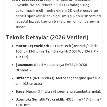
üyesidir. "Aslan Pençesi" Full LED farlar, 10 inç
dokunmatik multimedya ekranı, 3D dijital gösterge
paneli, spor koltuklar ve gelişmiş güvenlik sistemleri
(adaptif hız sabitleyici vb.) ile premium bir deneyim
sunar.
Teknik Detaylar (2026 Verileri)
Motor Seçenekleri:
1.2 PureTech (Benzinli/Hibrit
100hp - 136hp) ve Tam Elektrikli (100 kW / 136 HP -
156 HP).
Şanzıman:
6 ileri Manuel veya EAT8 / eDCS6
Otomatik.
Hızlanma (0-100 km/s):
Motor seçeneğine göre 8.2
sn - 10.5 sn arası.
Bagaj Hacmi:
311 Litre (B segmenti standartlarında).
Uzunluk/Genişlik/Yükseklik:
4055 mm / 1745 mm /
1430 mm.