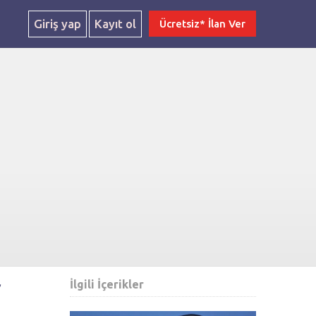
Giriş yap
Kayıt ol
Ücretsiz* İlan Ver
r
İlgili İçerikler