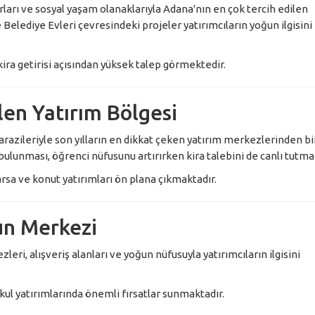
rları ve sosyal yaşam olanaklarıyla Adana'nın en çok tercih edilen
ve Belediye Evleri çevresindeki projeler yatırımcıların yoğun ilgisini
a getirisi açısından yüksek talep görmektedir.
en Yatırım Bölgesi
 arazileriyle son yılların en dikkat çeken yatırım merkezlerinden bi
bulunması, öğrenci nüfusunu artırırken kira talebini de canlı tutma
arsa ve konut yatırımları ön plana çıkmaktadır.
un Merkezi
leri, alışveriş alanları ve yoğun nüfusuyla yatırımcıların ilgisini
ul yatırımlarında önemli fırsatlar sunmaktadır.