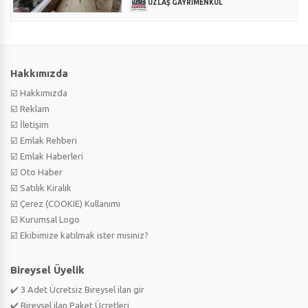
UZLAŞ GAYRİMENKUL
Hakkımızda
☑️ Hakkımızda
☑️ Reklam
☑️ İletişim
☑️ Emlak Rehberi
☑️ Emlak Haberleri
☑️ Oto Haber
☑️ Satılık Kiralık
☑️ Çerez (COOKIE) Kullanımı
☑️ Kurumsal Logo
☑️ Ekibimize katılmak ister misiniz?
Bireysel Üyelik
✔️ 3 Adet Ücretsiz Bireysel ilan gir
✔️ Bireysel ilan Paket Ücretleri