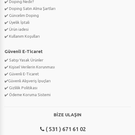
✔️ Doping Nedir?
✔️ Doping Satın Alma Şartları
✔️ Güncelim Doping
✔️ Üyelik İptali
✔️ Ürün iadesi
✔️ Kullanım Koşulları
Güvenli E-Ticaret
✔️ Satışı Yasak Ürünler
✔️ Kişisel Verilerin Korunması
✔️ Güvenli E-Ticaret
✔️Güvenli Alışveriş İpuçları
✔️ Gizlilik Politikası
✔️ Ödeme Koruma Sistemi
BİZE ULAŞIN
( 531 ) 671 61 02