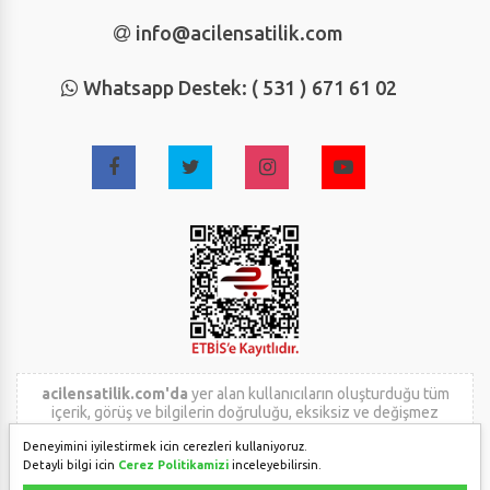
info@acilensatilik.com
Whatsapp Destek: ( 531 ) 671 61 02
acilensatilik.com'da
yer alan kullanıcıların oluşturduğu tüm
içerik, görüş ve bilgilerin doğruluğu, eksiksiz ve değişmez
olduğu, yayınlanması ile ilgili yasal yükümlülükler içeriği
Deneyimini iyilestirmek icin cerezleri kullaniyoruz.
oluşturan kullanıcıya aittir. Bu içeriğin, görüş ve bilgilerin
Detayli bilgi icin
Cerez Politikamizi
inceleyebilirsin.
yanlışlık, eksiklik veya yasalarla düzenlenmiş kurallara
aykırılığından
acilensatilik.com
hiçbir şekilde sorumlu değildir.