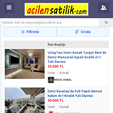
Filtrele
Sırala
İlan Başlığı
Uzlaş'tan İzmir Konak Turgut Reis'de
Deniz Manzaralı Eşyalı kiralık 2+1
Yalı Dairesi
55.000 TL
İzmir
Konak
RESUL VURAL
İzmir Karataş'da Full Yapılı Denize
hakim 4+1 Kiralık Yalı Dairesi
50.000 TL
İzmir
Konak