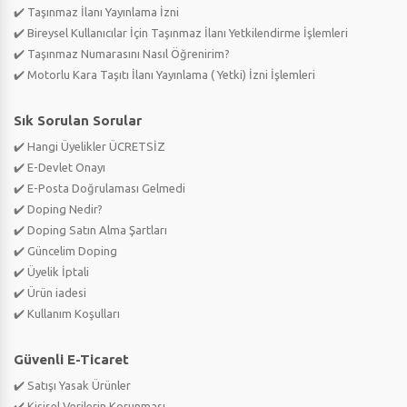
✔️ Taşınmaz İlanı Yayınlama İzni
✔️ Bireysel Kullanıcılar İçin Taşınmaz İlanı Yetkilendirme İşlemleri
✔️ Taşınmaz Numarasını Nasıl Öğrenirim?
✔️ Motorlu Kara Taşıtı İlanı Yayınlama ( Yetki) İzni İşlemleri
Sık Sorulan Sorular
✔️ Hangi Üyelikler ÜCRETSİZ
✔️ E-Devlet Onayı
✔️ E-Posta Doğrulaması Gelmedi
✔️ Doping Nedir?
✔️ Doping Satın Alma Şartları
✔️ Güncelim Doping
✔️ Üyelik İptali
✔️ Ürün iadesi
✔️ Kullanım Koşulları
Güvenli E-Ticaret
✔️ Satışı Yasak Ürünler
✔️ Kişisel Verilerin Korunması