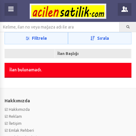
Filtrele
Sırala
İlan Başlığı
İlan bulunamadı.
Hakkımızda
☑️ Hakkımızda
☑️ Reklam
☑️ İletişim
☑️ Emlak Rehberi