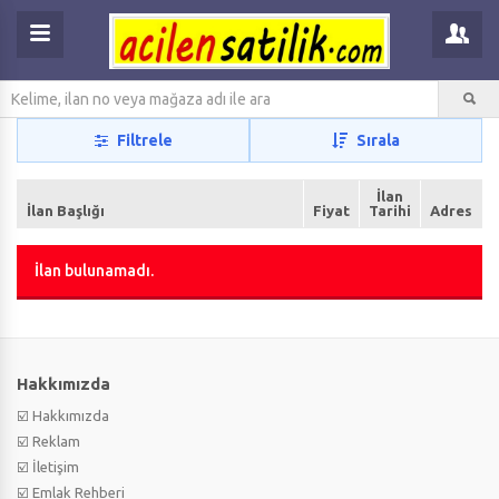
Filtrele
Sırala
İlan
İlan Başlığı
Fiyat
Tarihi
Adres
İlan bulunamadı.
Hakkımızda
☑️ Hakkımızda
☑️ Reklam
☑️ İletişim
☑️ Emlak Rehberi