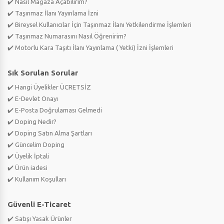
✔️ Nasıl Mağaza Açabilirim?
✔️ Taşınmaz İlanı Yayınlama İzni
✔️ Bireysel Kullanıcılar İçin Taşınmaz İlanı Yetkilendirme İşlemleri
✔️ Taşınmaz Numarasını Nasıl Öğrenirim?
✔️ Motorlu Kara Taşıtı İlanı Yayınlama ( Yetki) İzni İşlemleri
Sık Sorulan Sorular
✔️ Hangi Üyelikler ÜCRETSİZ
✔️ E-Devlet Onayı
✔️ E-Posta Doğrulaması Gelmedi
✔️ Doping Nedir?
✔️ Doping Satın Alma Şartları
✔️ Güncelim Doping
✔️ Üyelik İptali
✔️ Ürün iadesi
✔️ Kullanım Koşulları
Güvenli E-Ticaret
✔️ Satışı Yasak Ürünler